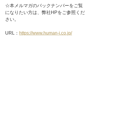
☆本メルマガのバックナンバーをご覧
になりたい方は、弊社HPをご参照くだ
さい。
URL：
https://www.human-i.co.jp/
_/_/_/_/_/_/_/_/_/_/_/_/_/_/_/_/_/_/_/_/_/_
/_/_/_/_/_/_/_/_/
発行責任者
株式会社ヒューマンアイ
川越営業所 兼 太田サテライト（営業推
進担当） 羽根 英治
_/_/_/_/_/_/_/_/_/_/_/_/_/_/_/_/_/_/_/_/_/_
/_/_/_/_/_/_/_/_/