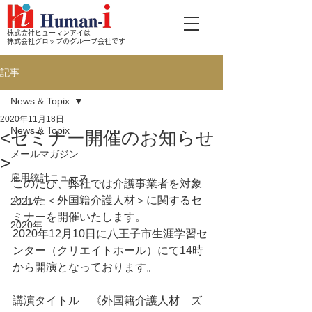
株式会社ヒューマンアイは
株式会社グロップのグループ会社です
記事
News & Topix
2020年11月18日
News & Topix
<セミナー開催のお知らせ
メールマガジン
>
雇用統計ニュース
このたび、弊社では介護事業者を対象
とした＜外国籍介護人材＞に関するセ
2021年
ミナーを開催いたします。
2020年
2020年12月10日に八王子市生涯学習セ
ンター（クリエイトホール）にて14時
から開演となっております。
講演タイトル　《外国籍介護人材　ズ