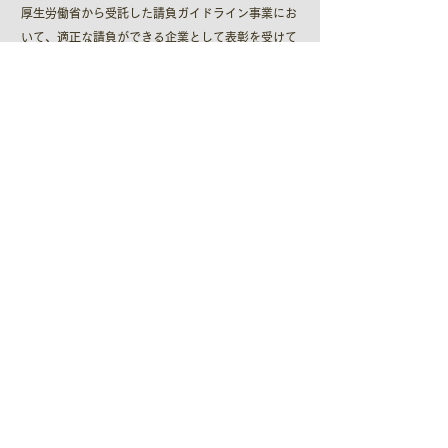
厚生労働省から受託した請負ガイドライン事業にお
いて、適正な請負ができる企業として表彰を受けて
おります。
ヒューマンアイ通信
＞バックナンバー
＞購読（こちらからお問い合わせください）