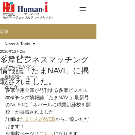
株式会社ヒューマンアイは
株式会社グロップのグループ会社です
記事
News & Topix
2020年12月2日
News & Topix
多摩ビジネスマッチング
メールマガジン
情報誌「たまNAVI」に掲
雇用統計ニュース
載されました。
2021年
多摩信用金庫が発刊する多摩ビジネス
2020年
マッチング情報誌「たまNAVI」最新号
のNo.90に「ネパールに職業訓練校を開
校」が掲載されました！
詳細は
たましんのWEB
からご覧いただ
けます！
※掲載ページは
こちら
になります。