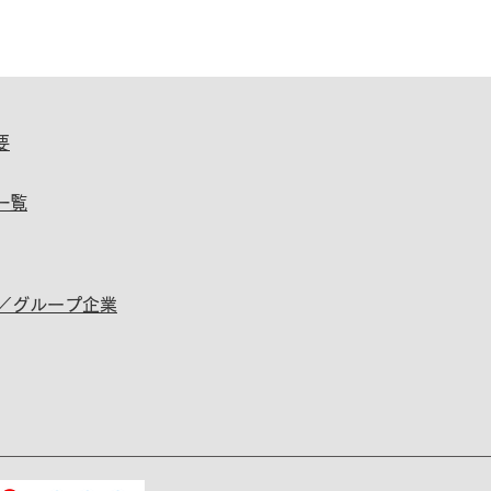
要
一覧
P／グループ企業