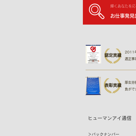
輝くあなたを応
お仕事発見
201
認定実績
適正事
厚生労
表彰実績
負がで
ヒューマンアイ通信
＞バックナンバー