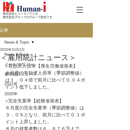
株式会社ヒューマンアイは
株式会社グロップのグループ会社です
記事
News & Topix
2020年10月2日
News & Topix
＜雇用統計ニュース＞
メールマガジン
○有効求人倍率【厚生労働省発表】
８月度の有効求人倍率（季節調整値）
雇用統計ニュース
は１．０４倍で前月に比べて０.０４ポ
2021年
イント低下しました。
2020年
○完全失業率【総務省発表】
８月度の完全失業率（季節調整値）は
３．０％となり、前月に比べて０.１ポ
イント上昇しました。
８月の就業者数は６，６７６万人で、