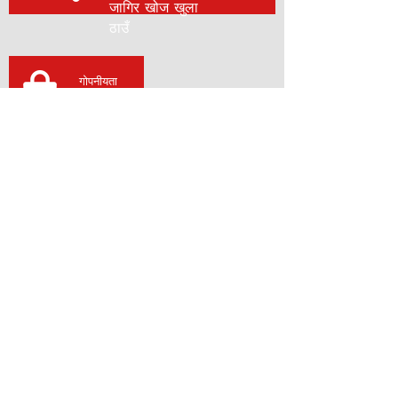
जागिर खोज खुला
ठाउँ
गोपनीयता
​ नीति
認定実績
मार्च २५, २०११ मा, "विनिर्माण अनुबंध उत्कृष्ट उपयुक्त व्यापार
प्रमाणीकरण प्रणाली"​ एक उत्कृष्ट र उपयुक्त व्यापार अपरेटर को
रूप मा प्रमाणित भएको थियो।
表彰実績
हामीले एक कम्पनी को रूप मा एक पुरस्कार प्राप्त गरेका छौं कि