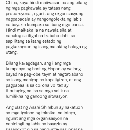
China, kaya hindi maiiwasan na ang bilang
ng mga pagkawala ay tataas nang
proporsyonal, ngunit ang organisasyong
nagpapadala ay nangongolekta ng labis
na bayarin kumpara sa ibang mga bansa.
Hindi maikakaila na nawala sila at
nahulog sa iligal na trabaho dahil sa
sapilitang sa isang estado ng
pagkakaroon ng isang malaking halaga ng
utang.
Bilang karagdagan, ang ilang mga
kumpanya ng host ng Hapon ay walang
bayad na pag-obertaym at nagtatrabaho
sa isang mahirap na kapaligiran, at ang
pagpapaalis sa corona vortex ay
itinuturing na isa sa mga salik na
lumilikha ng ganoong sitwasyon.
Ang ulat ng Asahi Shimbun ay nakatuon
sa mga trainee ng teknikal na intern,
ngunit ang mga organisasyon na
naniningil ng labis na bayarin ay
kasangkot din sa pang-internasyonal na