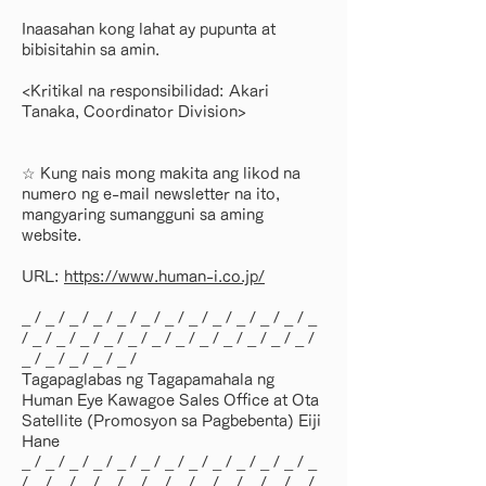
Inaasahan kong lahat ay pupunta at
bibisitahin sa amin.
<Kritikal na responsibilidad: Akari
Tanaka, Coordinator Division>
☆ Kung nais mong makita ang likod na
numero ng e-mail newsletter na ito,
mangyaring sumangguni sa aming
website.
URL:
https://www.human-i.co.jp/
_ / _ / _ / _ / _ / _ / _ / _ / _ / _ / _ / _ / _
/ _ / _ / _ / _ / _ / _ / _ / _ / _ / _ / _ / _ /
_ / _ / _ / _ / _ /
Tagapaglabas ng Tagapamahala ng
Human Eye Kawagoe Sales Office at Ota
Satellite (Promosyon sa Pagbebenta) Eiji
Hane
_ / _ / _ / _ / _ / _ / _ / _ / _ / _ / _ / _ / _
/ _ / _ / _ / _ / _ / _ / _ / _ / _ / _ / _ / _ /