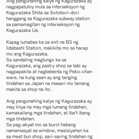
Ang pangunahing kalye ng Kagurazaka ay
nagpapatuloy mula sa interseksyon ng
Kagurazaka Shita sa Sotobori-dori
hanggang sa Kagurazaka subway station
sa pamamagitan ng interseksyon ng
Kagurazaka Ue.
Kapag lumabas ka sa exit na B3 ng
Iidabashi Station, makikita mo sa harap
mo ang Kagurazaka.
Sa sandaling magtungo ka sa
Kagurazaka, ang pastry shop sa tabi ay
nagpapakita at nagbebenta ng Peko-chan
ware, na kung saan ay ang tanging
tindahan sa Japan na maaari mo lamang
makita sa shop na ito.
Ang pangunahing kalye ng Kagurazaka ay
may linya na may mga lumang tindahan,
kamakailang mga tindahan, at iba't ibang
mga tindahan.
Sa pag-akyat mo sa burol habang
namamasyal sa window, masisiyahan ka
sa meat bun shop, sari-saring tindahan ng