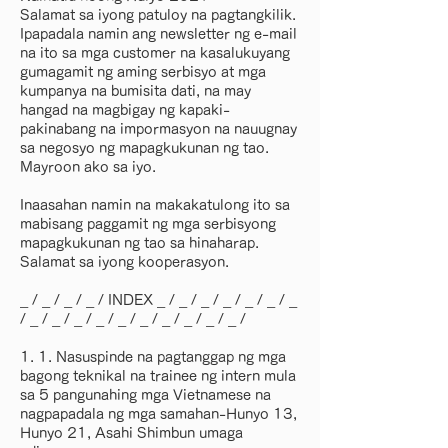
Salamat sa iyong patuloy na pagtangkilik.
Ipapadala namin ang newsletter ng e-mail
na ito sa mga customer na kasalukuyang
gumagamit ng aming serbisyo at mga
kumpanya na bumisita dati, na may
hangad na magbigay ng kapaki-
pakinabang na impormasyon na nauugnay
sa negosyo ng mapagkukunan ng tao.
Mayroon ako sa iyo.
Inaasahan namin na makakatulong ito sa
mabisang paggamit ng mga serbisyong
mapagkukunan ng tao sa hinaharap.
Salamat sa iyong kooperasyon.
_ / _ / _ / _ / INDEX _ / _ / _ / _ / _ / _ / _
/ _ / _ / _ / _ / _ / _ / _ / _ / _ / _ /
1. 1. Nasuspinde na pagtanggap ng mga
bagong teknikal na trainee ng intern mula
sa 5 pangunahing mga Vietnamese na
nagpapadala ng mga samahan-Hunyo 13,
Hunyo 21, Asahi Shimbun umaga