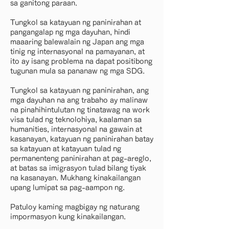
sa ganitong paraan.
Tungkol sa katayuan ng paninirahan at
pangangalap ng mga dayuhan, hindi
maaaring balewalain ng Japan ang mga
tinig ng internasyonal na pamayanan, at
ito ay isang problema na dapat positibong
tugunan mula sa pananaw ng mga SDG.
Tungkol sa katayuan ng paninirahan, ang
mga dayuhan na ang trabaho ay malinaw
na pinahihintulutan ng tinatawag na work
visa tulad ng teknolohiya, kaalaman sa
humanities, internasyonal na gawain at
kasanayan, katayuan ng paninirahan batay
sa katayuan at katayuan tulad ng
permanenteng paninirahan at pag-areglo,
at batas sa imigrasyon tulad bilang tiyak
na kasanayan. Mukhang kinakailangan
upang lumipat sa pag-aampon ng.
Patuloy kaming magbigay ng naturang
impormasyon kung kinakailangan.