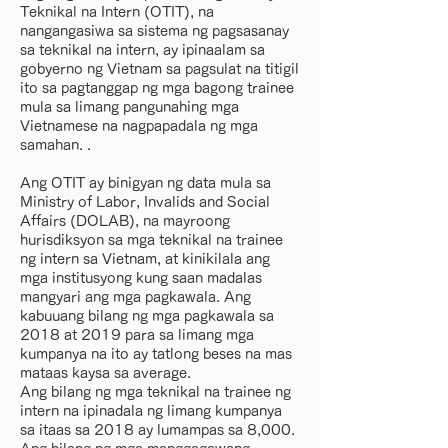
Teknikal na Intern (OTIT), na
nangangasiwa sa sistema ng pagsasanay
sa teknikal na intern, ay ipinaalam sa
gobyerno ng Vietnam sa pagsulat na titigil
ito sa pagtanggap ng mga bagong trainee
mula sa limang pangunahing mga
Vietnamese na nagpapadala ng mga
samahan. .
Ang OTIT ay binigyan ng data mula sa
Ministry of Labor, Invalids and Social
Affairs (DOLAB), na mayroong
hurisdiksyon sa mga teknikal na trainee
ng intern sa Vietnam, at kinikilala ang
mga institusyong kung saan madalas
mangyari ang mga pagkawala. Ang
kabuuang bilang ng mga pagkawala sa
2018 at 2019 para sa limang mga
kumpanya na ito ay tatlong beses na mas
mataas kaysa sa average.
Ang bilang ng mga teknikal na trainee ng
intern na ipinadala ng limang kumpanya
sa itaas sa 2018 ay lumampas sa 8,000.