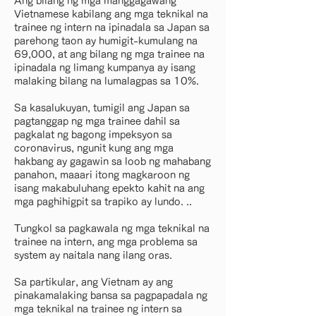
Ang bilang ng mga manggagawang
Vietnamese kabilang ang mga teknikal na
trainee ng intern na ipinadala sa Japan sa
parehong taon ay humigit-kumulang na
69,000, at ang bilang ng mga trainee na
ipinadala ng limang kumpanya ay isang
malaking bilang na lumalagpas sa 10%.
Sa kasalukuyan, tumigil ang Japan sa
pagtanggap ng mga trainee dahil sa
pagkalat ng bagong impeksyon sa
coronavirus, ngunit kung ang mga
hakbang ay gagawin sa loob ng mahabang
panahon, maaari itong magkaroon ng
isang makabuluhang epekto kahit na ang
mga paghihigpit sa trapiko ay lundo. ..
Tungkol sa pagkawala ng mga teknikal na
trainee na intern, ang mga problema sa
system ay naitala nang ilang oras.
Sa partikular, ang Vietnam ay ang
pinakamalaking bansa sa pagpapadala ng
mga teknikal na trainee ng intern sa