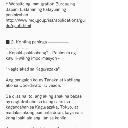
* Website ng Immigration Bureau ng
Japan: Listahan ng katayuan ng
paninirahan
http://www.moj.go.jp/isa/applications/gui
de/qaq5.html
■ 2. Konting pahinga ━━━━━━━━━
………………
~ Kapaki-pakinabang? · Panimula ng
kawili-wiling impormasyon ~
"Naglalakad sa Kagurazaka"
Ang pangalan ko ay Tanaka at kabilang
ako sa Coordinator Division.
Sa oras na ito, ang aking anak na babae
ay nagtatrabaho sa isang salon sa
kagandahan sa Kagurazaka, Tokyo, at
madalas akong pumunta doon, kaya nais
kong ipakilala ang ilan sa kanila.