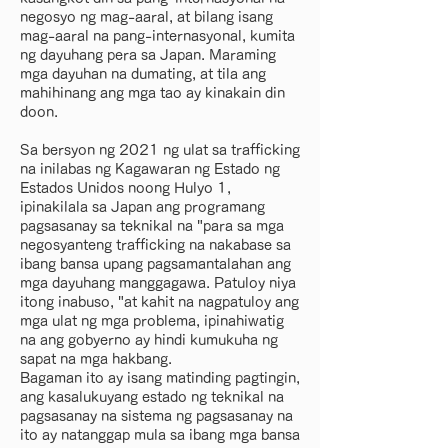
negosyo ng mag-aaral, at bilang isang
mag-aaral na pang-internasyonal, kumita
ng dayuhang pera sa Japan. Maraming
mga dayuhan na dumating, at tila ang
mahihinang ang mga tao ay kinakain din
doon.
Sa bersyon ng 2021 ng ulat sa trafficking
na inilabas ng Kagawaran ng Estado ng
Estados Unidos noong Hulyo 1,
ipinakilala sa Japan ang programang
pagsasanay sa teknikal na "para sa mga
negosyanteng trafficking na nakabase sa
ibang bansa upang pagsamantalahan ang
mga dayuhang manggagawa. Patuloy niya
itong inabuso, "at kahit na nagpatuloy ang
mga ulat ng mga problema, ipinahiwatig
na ang gobyerno ay hindi kumukuha ng
sapat na mga hakbang.
Bagaman ito ay isang matinding pagtingin,
ang kasalukuyang estado ng teknikal na
pagsasanay na sistema ng pagsasanay na
ito ay natanggap mula sa ibang mga bansa