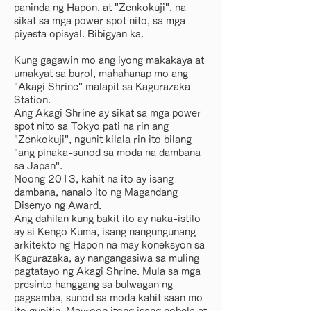
paninda ng Hapon, at "Zenkokuji", na
sikat sa mga power spot nito, sa mga
piyesta opisyal. Bibigyan ka.
Kung gagawin mo ang iyong makakaya at
umakyat sa burol, mahahanap mo ang
"Akagi Shrine" malapit sa Kagurazaka
Station.
Ang Akagi Shrine ay sikat sa mga power
spot nito sa Tokyo pati na rin ang
"Zenkokuji", ngunit kilala rin ito bilang
"ang pinaka-sunod sa moda na dambana
sa Japan".
Noong 2013, kahit na ito ay isang
dambana, nanalo ito ng Magandang
Disenyo ng Award.
Ang dahilan kung bakit ito ay naka-istilo
ay si Kengo Kuma, isang nangungunang
arkitekto ng Hapon na may koneksyon sa
Kagurazaka, ay nangangasiwa sa muling
pagtatayo ng Akagi Shrine. Mula sa mga
presinto hanggang sa bulwagan ng
pagsamba, sunod sa moda kahit saan mo