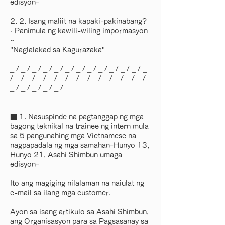
edisyon-
2. 2. Isang maliit na kapaki-pakinabang?
· Panimula ng kawili-wiling impormasyon
~
"Naglalakad sa Kagurazaka"
_ / _ / _ / _ / _ / _ / _ / _ / _ / _ / _ / _ / _
/ _ / _ / _ / _ / _ / _ / _ / _ / _ / _ / _ / _ /
_ / _ / _ / _ / _ /
■ 1. Nasuspinde na pagtanggap ng mga
bagong teknikal na trainee ng intern mula
sa 5 pangunahing mga Vietnamese na
nagpapadala ng mga samahan-Hunyo 13,
Hunyo 21, Asahi Shimbun umaga
edisyon-
Ito ang magiging nilalaman na naiulat ng
e-mail sa ilang mga customer.
Ayon sa isang artikulo sa Asahi Shimbun,
ang Organisasyon para sa Pagsasanay sa