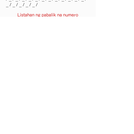
_ / _ / _ / _ / _ /
Listahan ng pabalik na numero
· Paghahanap ng trabaho
· Ano ang Human Eye?
· Pansamantalang kawani
· Paggawa ng outsourcing
· Negosyo sa pangangalaga sa
pangangalaga / serbisyo sa
araw
·Profile ng Kumpanya
· Listahan ng mga tanggapan
· GROP / Mga kumpanya ng
pangkat