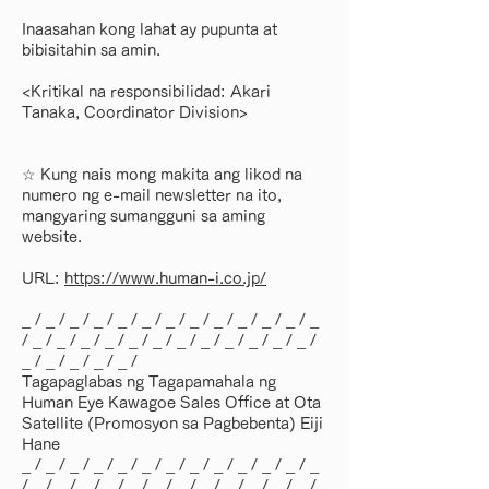
Inaasahan kong lahat ay pupunta at
bibisitahin sa amin.
<Kritikal na responsibilidad: Akari
Tanaka, Coordinator Division>
☆ Kung nais mong makita ang likod na
numero ng e-mail newsletter na ito,
mangyaring sumangguni sa aming
website.
URL:
https://www.human-i.co.jp/
_ / _ / _ / _ / _ / _ / _ / _ / _ / _ / _ / _ / _
/ _ / _ / _ / _ / _ / _ / _ / _ / _ / _ / _ / _ /
_ / _ / _ / _ / _ /
Tagapaglabas ng Tagapamahala ng
Human Eye Kawagoe Sales Office at Ota
Satellite (Promosyon sa Pagbebenta) Eiji
Hane
_ / _ / _ / _ / _ / _ / _ / _ / _ / _ / _ / _ / _
/ _ / _ / _ / _ / _ / _ / _ / _ / _ / _ / _ / _ /