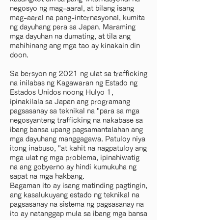
negosyo ng mag-aaral, at bilang isang
mag-aaral na pang-internasyonal, kumita
ng dayuhang pera sa Japan. Maraming
mga dayuhan na dumating, at tila ang
mahihinang ang mga tao ay kinakain din
doon.
Sa bersyon ng 2021 ng ulat sa trafficking
na inilabas ng Kagawaran ng Estado ng
Estados Unidos noong Hulyo 1,
ipinakilala sa Japan ang programang
pagsasanay sa teknikal na "para sa mga
negosyanteng trafficking na nakabase sa
ibang bansa upang pagsamantalahan ang
mga dayuhang manggagawa. Patuloy niya
itong inabuso, "at kahit na nagpatuloy ang
mga ulat ng mga problema, ipinahiwatig
na ang gobyerno ay hindi kumukuha ng
sapat na mga hakbang.
Bagaman ito ay isang matinding pagtingin,
ang kasalukuyang estado ng teknikal na
pagsasanay na sistema ng pagsasanay na
ito ay natanggap mula sa ibang mga bansa