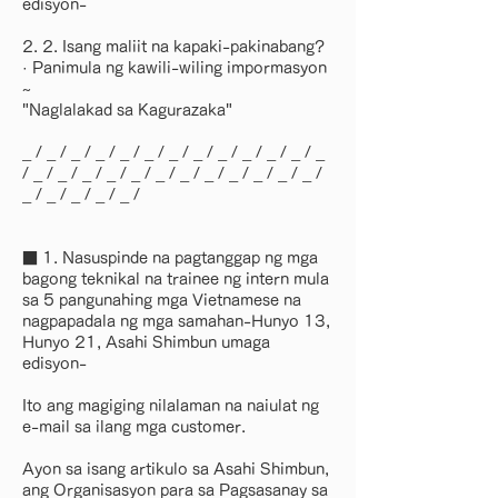
edisyon-
2. 2. Isang maliit na kapaki-pakinabang?
· Panimula ng kawili-wiling impormasyon
~
"Naglalakad sa Kagurazaka"
_ / _ / _ / _ / _ / _ / _ / _ / _ / _ / _ / _ / _
/ _ / _ / _ / _ / _ / _ / _ / _ / _ / _ / _ / _ /
_ / _ / _ / _ / _ /
■ 1. Nasuspinde na pagtanggap ng mga
bagong teknikal na trainee ng intern mula
sa 5 pangunahing mga Vietnamese na
nagpapadala ng mga samahan-Hunyo 13,
Hunyo 21, Asahi Shimbun umaga
edisyon-
Ito ang magiging nilalaman na naiulat ng
e-mail sa ilang mga customer.
Ayon sa isang artikulo sa Asahi Shimbun,
ang Organisasyon para sa Pagsasanay sa