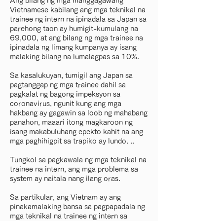
Ang bilang ng mga manggagawang
Vietnamese kabilang ang mga teknikal na
trainee ng intern na ipinadala sa Japan sa
parehong taon ay humigit-kumulang na
69,000, at ang bilang ng mga trainee na
ipinadala ng limang kumpanya ay isang
malaking bilang na lumalagpas sa 10%.
Sa kasalukuyan, tumigil ang Japan sa
pagtanggap ng mga trainee dahil sa
pagkalat ng bagong impeksyon sa
coronavirus, ngunit kung ang mga
hakbang ay gagawin sa loob ng mahabang
panahon, maaari itong magkaroon ng
isang makabuluhang epekto kahit na ang
mga paghihigpit sa trapiko ay lundo. ..
Tungkol sa pagkawala ng mga teknikal na
trainee na intern, ang mga problema sa
system ay naitala nang ilang oras.
Sa partikular, ang Vietnam ay ang
pinakamalaking bansa sa pagpapadala ng
mga teknikal na trainee ng intern sa