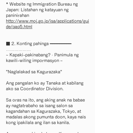
* Website ng Immigration Bureau ng
Japan: Listahan ng katayuan ng
paninirahan
http://www.moj.go.jp/isa/applications/gui
de/qaq5.html
■ 2. Konting pahinga ━━━━━━━━━
………………
~ Kapaki-pakinabang? · Panimula ng
kawili-wiling impormasyon ~
"Naglalakad sa Kagurazaka"
Ang pangalan ko ay Tanaka at kabilang
ako sa Coordinator Division.
Sa oras na ito, ang aking anak na babae
ay nagtatrabaho sa isang salon sa
kagandahan sa Kagurazaka, Tokyo, at
madalas akong pumunta doon, kaya nais
kong ipakilala ang ilan sa kanila.