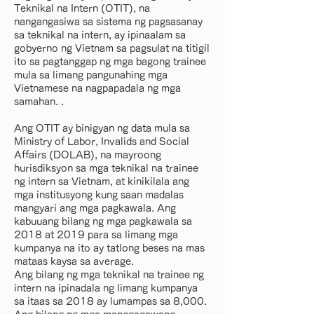
Teknikal na Intern (OTIT), na
nangangasiwa sa sistema ng pagsasanay
sa teknikal na intern, ay ipinaalam sa
gobyerno ng Vietnam sa pagsulat na titigil
ito sa pagtanggap ng mga bagong trainee
mula sa limang pangunahing mga
Vietnamese na nagpapadala ng mga
samahan. .
Ang OTIT ay binigyan ng data mula sa
Ministry of Labor, Invalids and Social
Affairs (DOLAB), na mayroong
hurisdiksyon sa mga teknikal na trainee
ng intern sa Vietnam, at kinikilala ang
mga institusyong kung saan madalas
mangyari ang mga pagkawala. Ang
kabuuang bilang ng mga pagkawala sa
2018 at 2019 para sa limang mga
kumpanya na ito ay tatlong beses na mas
mataas kaysa sa average.
Ang bilang ng mga teknikal na trainee ng
intern na ipinadala ng limang kumpanya
sa itaas sa 2018 ay lumampas sa 8,000.