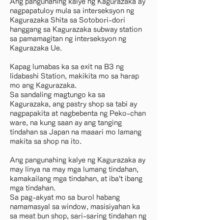
Ang pangunahing kalye ng Kagurazaka ay
nagpapatuloy mula sa interseksyon ng
Kagurazaka Shita sa Sotobori-dori
hanggang sa Kagurazaka subway station
sa pamamagitan ng interseksyon ng
Kagurazaka Ue.
Kapag lumabas ka sa exit na B3 ng
Iidabashi Station, makikita mo sa harap
mo ang Kagurazaka.
Sa sandaling magtungo ka sa
Kagurazaka, ang pastry shop sa tabi ay
nagpapakita at nagbebenta ng Peko-chan
ware, na kung saan ay ang tanging
tindahan sa Japan na maaari mo lamang
makita sa shop na ito.
Ang pangunahing kalye ng Kagurazaka ay
may linya na may mga lumang tindahan,
kamakailang mga tindahan, at iba't ibang
mga tindahan.
Sa pag-akyat mo sa burol habang
namamasyal sa window, masisiyahan ka
sa meat bun shop, sari-saring tindahan ng