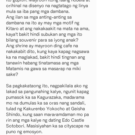
ito gupitin. Mayroon itong isang nobela at
orihinal na disenyo na nagtatago ng linya
mula sa iba pang mga dambana.
Ang ilan sa mga anting-anting sa
dambana na ito ay may mga motif ng
Kitaro at ang nakakaakit na mata na ama,
kaya't bakit hindi subukan ang mga ito
bilang souvenir para sa iyong anak?
Ang shrine ay mayroon ding cafe na
nakakabit dito, kung kaya kapag nagsawa
ka na maglakad, bakit hindi tingnan ang
tanawin habang tinatamasa ang mga
Matamis na gawa sa masarap na miki
sake?
Sa pagkakataong ito, nagpakilala ako ng
lakad sa pangunahing kalye, ngunit kapag
pumasok ka sa Kagurazaka, madarama
mo na dumulas ka sa oras nang sandali,
tulad ng Kakurenbo Yokocho at Geisha
Shindo, kung saan mararamdaman mo pa
rin ang mga kalye ng dating Edo Castle
Sotobori. Masisiyahan ka sa cityscape na
puno ng emosyon.