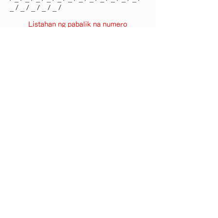
_ / _ / _ / _ / _ /
Listahan ng pabalik na numero
· Paghahanap ng trabaho
· Ano ang Human Eye?
· Pansamantalang kawani
· Paggawa ng outsourcing
· Negosyo sa pangangalaga sa
pangangalaga / serbisyo sa
araw
·Profile ng Kumpanya
· Listahan ng mga tanggapan
· GROP / Mga kumpanya ng
pangkat