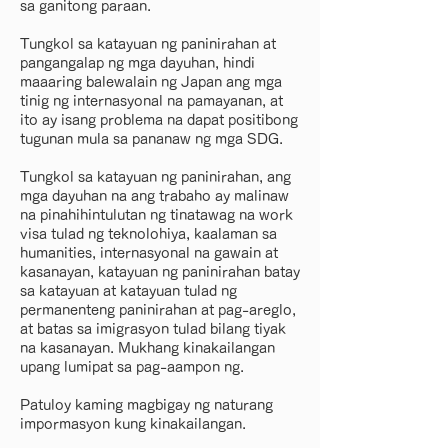
sa ganitong paraan.
Tungkol sa katayuan ng paninirahan at
pangangalap ng mga dayuhan, hindi
maaaring balewalain ng Japan ang mga
tinig ng internasyonal na pamayanan, at
ito ay isang problema na dapat positibong
tugunan mula sa pananaw ng mga SDG.
Tungkol sa katayuan ng paninirahan, ang
mga dayuhan na ang trabaho ay malinaw
na pinahihintulutan ng tinatawag na work
visa tulad ng teknolohiya, kaalaman sa
humanities, internasyonal na gawain at
kasanayan, katayuan ng paninirahan batay
sa katayuan at katayuan tulad ng
permanenteng paninirahan at pag-areglo,
at batas sa imigrasyon tulad bilang tiyak
na kasanayan. Mukhang kinakailangan
upang lumipat sa pag-aampon ng.
Patuloy kaming magbigay ng naturang
impormasyon kung kinakailangan.