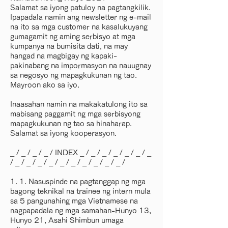
Salamat sa iyong patuloy na pagtangkilik.
Ipapadala namin ang newsletter ng e-mail
na ito sa mga customer na kasalukuyang
gumagamit ng aming serbisyo at mga
kumpanya na bumisita dati, na may
hangad na magbigay ng kapaki-
pakinabang na impormasyon na nauugnay
sa negosyo ng mapagkukunan ng tao.
Mayroon ako sa iyo.
Inaasahan namin na makakatulong ito sa
mabisang paggamit ng mga serbisyong
mapagkukunan ng tao sa hinaharap.
Salamat sa iyong kooperasyon.
_ / _ / _ / _ / INDEX _ / _ / _ / _ / _ / _ / _
/ _ / _ / _ / _ / _ / _ / _ / _ / _ / _ /
1. 1. Nasuspinde na pagtanggap ng mga
bagong teknikal na trainee ng intern mula
sa 5 pangunahing mga Vietnamese na
nagpapadala ng mga samahan-Hunyo 13,
Hunyo 21, Asahi Shimbun umaga