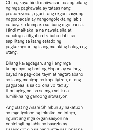
China, kaya hindi maiiwasan na ang bilang
ng mga pagkawala ay tataas nang
proporsyonal, ngunit ang organisasyong
nagpapadala ay nangongolekta ng labis
na bayarin kumpara sa ibang mga bansa.
Hindi maikakaila na nawala sila at
nahulog sa iligal na trabaho dahil sa
sapilitang sa isang estado ng
pagkakaroon ng isang malaking halaga ng
utang.
Bilang karagdagan, ang ilang mga
kumpanya ng host ng Hapon ay walang
bayad na pag-obertaym at nagtatrabaho
sa isang mahirap na kapaligiran, at ang
pagpapaalis sa corona vortex ay
itinuturing na isa sa mga salik na
lumilikha ng ganoong sitwasyon.
Ang ulat ng Asahi Shimbun ay nakatuon
sa mga trainee ng teknikal na intern,
ngunit ang mga organisasyon na
naniningil ng labis na bayarin ay
kasangkot din sa pang-internasyonal na