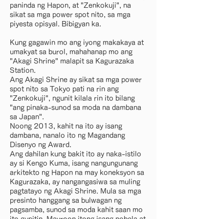
paninda ng Hapon, at "Zenkokuji", na
sikat sa mga power spot nito, sa mga
piyesta opisyal. Bibigyan ka.
Kung gagawin mo ang iyong makakaya at
umakyat sa burol, mahahanap mo ang
"Akagi Shrine" malapit sa Kagurazaka
Station.
Ang Akagi Shrine ay sikat sa mga power
spot nito sa Tokyo pati na rin ang
"Zenkokuji", ngunit kilala rin ito bilang
"ang pinaka-sunod sa moda na dambana
sa Japan".
Noong 2013, kahit na ito ay isang
dambana, nanalo ito ng Magandang
Disenyo ng Award.
Ang dahilan kung bakit ito ay naka-istilo
ay si Kengo Kuma, isang nangungunang
arkitekto ng Hapon na may koneksyon sa
Kagurazaka, ay nangangasiwa sa muling
pagtatayo ng Akagi Shrine. Mula sa mga
presinto hanggang sa bulwagan ng
pagsamba, sunod sa moda kahit saan mo