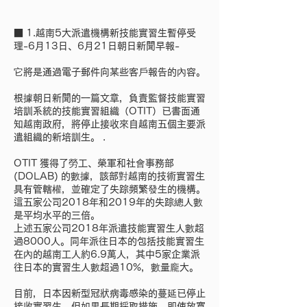
■ 1.越南5大派遣機構新技能實習生暫停受
理-6月13日、6月21日朝日新聞早報-
它將是通過電子郵件向某些客戶報告的內容。
根據朝日新聞的一篇文章，負責監督技能實習
培訓系統的技能實習組織（OTIT）已書面通
知越南政府，將停止接收來自越南五個主要派
遣組織的新培訓生。 .
OTIT 獲得了勞工、榮軍和社會事務部
(DOLAB) 的數據，該部對越南的技術實習生
具有管轄權，並確定了失踪頻繁發生的機構。
這五家公司2018年和2019年的失踪總人數
是平均水平的三倍。
上述五家公司2018年派遣技能實習生人數超
過8000人。同年派往日本的包括技能實習生
在內的越南工人約6.9萬人，其中5家企業派
往日本的實習生人數超過10%，數量龐大。
目前，日本因新型冠狀病毒感染的蔓延已停止
接收實習生，但如果長期採取措施，即使放寬