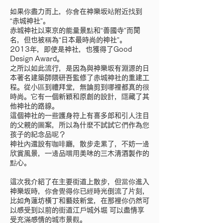
如果你盡力而上，你會在神樂坂站附近找到
“赤城神社”。
赤城神社以東京的能量景點和“善國寺”而聞
名，但也被稱為“日本最時尚的神社”。
2013年，即使是神社，也獲得了Good
Design Award。
之所以如此流行，是因為與神樂坂有淵源的日
本著名建築師隈研吾監修了赤城神社的重建工
程。從小區到禮拜堂，無論剪到哪裡都真的很
時尚。它有一個新穎和原創的設計，隱藏了其
他神社的路線。
這個神社的一些護身符上有喜多郎和引人注目
的父親的圖案，所以為什麼不試試它們作為您
孩子的紀念品呢？
神社內還設有咖啡廳，散步走累了，不妨一邊
欣賞風景，一邊品嚐用美味的三木清酒製作的
點心。
這次我介紹了在主要街道上散步，但當你進入
神樂坂時，你會覺得你已經時光倒流了片刻，
比如角蓮坊橫丁和藝妓新堂，在那裡你仍然可
以感受到以前的街道江戶城外堀 可以盡情享
受充滿感情的城市景觀。