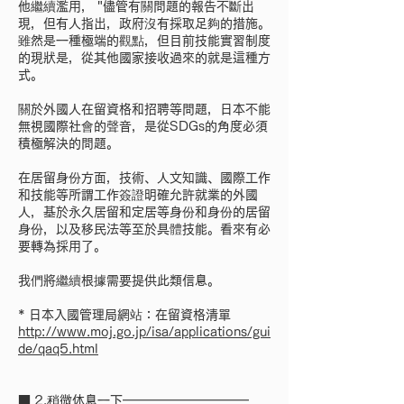
他繼續濫用， "儘管有關問題的報告不斷出
現，但有人指出，政府沒有採取足夠的措施。
雖然是一種極端的觀點，但目前技能實習制度
的現狀是，從其他國家接收過來的就是這種方
式。
關於外國人在留資格和招聘等問題，日本不能
無視國際社會的聲音，是從SDGs的角度必須
積極解決的問題。
在居留身份方面，技術、人文知識、國際工作
和技能等所謂工作簽證明確允許就業的外國
人，基於永久居留和定居等身份和身份的居留
身份，以及移民法等至於具體技能。看來有必
要轉為採用了。
我們將繼續根據需要提供此類信息。
* 日本入國管理局網站：在留資格清單
http://www.moj.go.jp/isa/applications/gui
de/qaq5.html
■ 2.稍微休息一下━━━━━━━━━━