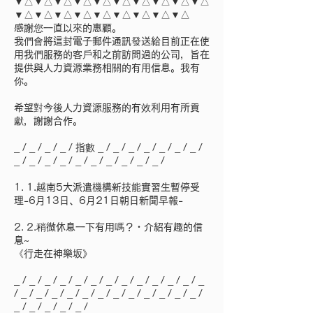
▼△▼△▼△▼△▼△▼△▼△▼△▼△▼△
▼△▼△▼△▼△▼△▼△▼△▼△▼△
感謝您一直以來的惠顧。
我們會將這封電子郵件通訊發送給目前正在使
用我們服務的客戶和之前訪問過的公司，旨在
提供與人力資源業務相關的有用信息。我有
你。
希望對今後人力資源服務的有效利用有所貢
獻，謝謝合作。
_ / _ / _ / _ / 指數 _ / _ / _ / _ / _ / _ / _ /
_ / _ / _ / _ / _ / _ / _ / _ / _ / _ /
1. 1.越南5大派遣機構新技能實習生暫停受
理-6月13日、6月21日朝日新聞早報-
2. 2.稍微休息一下有用嗎？・介紹有趣的信
息~
《行走在神樂坂》
_ / _ / _ / _ / _ / _ / _ / _ / _ / _ / _ / _ / _
/ _ / _ / _ / _ / _ / _ / _ / _ / _ / _ / _ / _ /
_ / _ / _ / _ / _ /