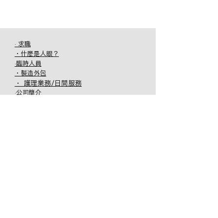
· 求職
・什麼是人眼？
·臨時人員
・製造外包
・ 護理業務/日間服務
·公司簡介
・ 辦事處一覽
・ GROP / 集團公司
我支持閃耀的你
工作發現開放空
間
隱私
​政策