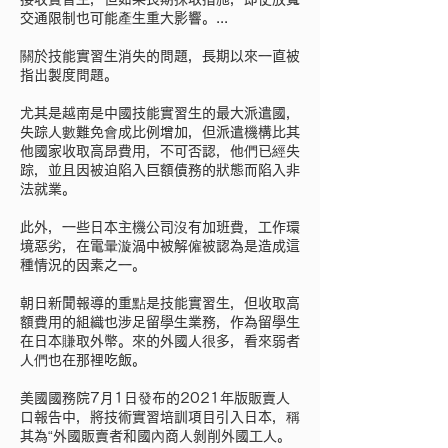
交通限制也可能產生重大影響。...
關於技能實習生消失的問題，長期以來一直被
指出製度問題。
尤其是越南是中國技能實習生的最大派遣國，
失踪人數難免會成比例增加，但派遣機構比其
他國家收取高昂費用，不可否認，他們已經失
踪，並且因被迫陷入巨額債務的狀態而陷入非
法就業。
此外，一些日本主機公司沒有加班費，工作環
境惡劣，在電暈漩渦中被解僱被認為是造成這
種情況的因素之一。
朝日新聞報導的重點是技能實習生，但收取高
額費用的組織也涉足留學生業務，作為留學生
在日本賺取外幣。來的外國人很多，看來弱者
人們也在那裡吃飯。
美國國務院7月1日發布的2021年版販賣人
口報告中，將技術實習培訓項目引入日本，稱
其為“外國販賣者和國內商人剝削外國工人。