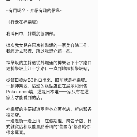
………………
~有用嗎？・介紹有趣的信息~
《行走在神樂坂》
我叫田中，隸屬於協調部。
這次我女兒在東京神樂坂的一家美容院工作，
我經常去那裡，所以我想介紹一些。
神樂坂的主幹道從外堀通的神樂坂下十字路口
經神樂坂上江十字路口一直到地鐵神樂坂站。
從飯田橋站B3出口出來，眼前就是神樂坂。
一到神樂坂，隔壁的糕點店正在展示和銷售
Peko-chan燒，這是日本唯一一家只有在這
家店才能看到的店。
神樂坂的主要街道兩旁林立著老店、新店和各
種商店。
一邊逛街一邊上山，在假期裡，肉包子店、日
式雜貨店和以能量點著稱的“善國寺”都會給你
帶來驚喜。