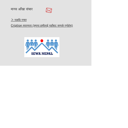
मानव आँखा संचार
＞ पछाडि नम्बर
Cription सदस्यता (कृपया हामीलाई यहाँबाट सम्पर्क गर्नुहोस्)
दिन सेवा मा ध्यान केन्द्रित
एक घरेलू वातावरण संग, सबै वर्ष
​
राउन्ड खोल्नुहोस्