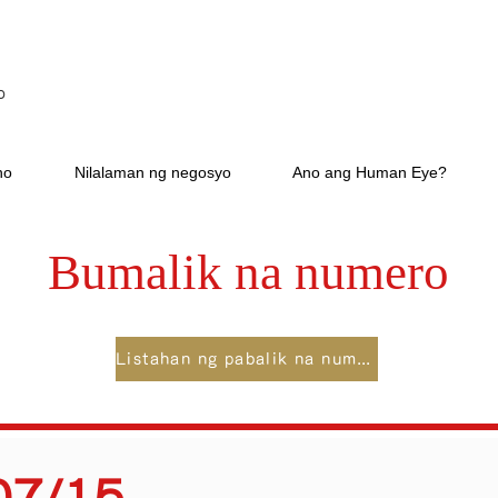
p
ho
Nilalaman ng negosyo
Ano ang Human Eye?
Bumalik na numero
Listahan ng pabalik na numero