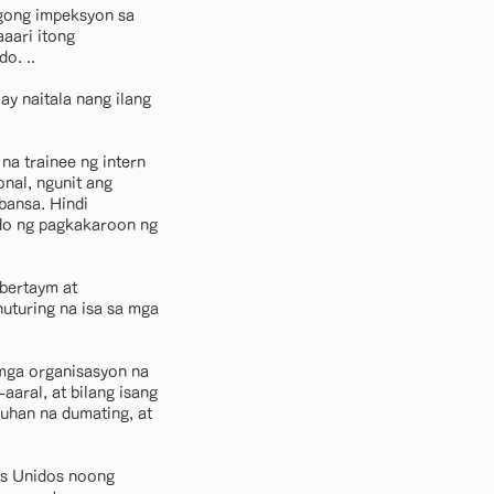
agong impeksyon sa
aari itong
o. ..
ay naitala nang ilang
na trainee ng intern
nal, ngunit ang
bansa. Hindi
tado ng pagkakaroon ng
bertaym at
nuturing na isa sa mga
 mga organisasyon na
aaral, at bilang isang
uhan na dumating, at
os Unidos noong