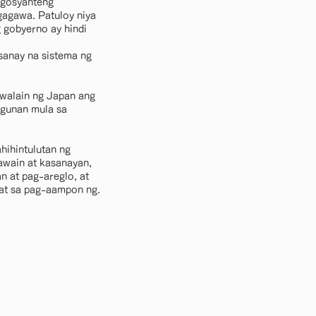
egosyanteng
gagawa. Patuloy niya
g gobyerno ay hindi
sanay na sistema ng
ewalain ng Japan ang
ugunan mula sa
hihintulutan ng
gawain at kasanayan,
n at pag-areglo, at
pat sa pag-aampon ng.