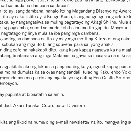
kat sa mga power spot nito sa Tokyo pati na rin ang "Zenkokuji", ng
unod sa moda na dambana sa Japan".
 ito ay isang dambana, nanalo ito ng Magandang Disenyo ng Award
t ito ay naka-istilo ay si Kengo Kuma, isang nangungunang arkite
aka, ay nangangasiwa sa muling pagtatayo ng Akagi Shrine. Mula 
 ng pagsamba, sunod sa moda kahit saan mo ito gupitin. Mayroon i
a nagtatago ng linya mula sa iba pang mga dambana.
g-anting sa dambana na ito ay may mga motif ng Kitaro at ang naka
di subukan ang mga ito bilang souvenir para sa iyong anak?
 ding cafe na nakakabit dito, kung kaya kapag nagsawa ka na magla
habang tinatamasa ang mga Matamis na gawa sa masarap na miki s
nagpakilala ako ng lakad sa pangunahing kalye, ngunit kapag puma
 mo na dumulas ka sa oras nang sandali, tulad ng Kakurenbo Yok
raramdaman mo pa rin ang mga kalye ng dating Edo Castle Sotobor
 emosyon.
y pupunta at bibisitahin sa amin.
bilidad: Akari Tanaka, Coordinator Division>
ita ang likod na numero ng e-mail newsletter na ito, mangyaring 