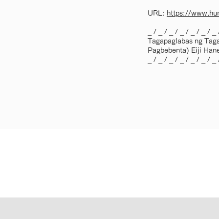
URL:
https://www.hum
_ / _ / _ / _ / _ / _ / _ 
Tagapaglabas ng Taga
Pagbebenta) Eiji Han
_ / _ / _ / _ / _ / _ / _ 