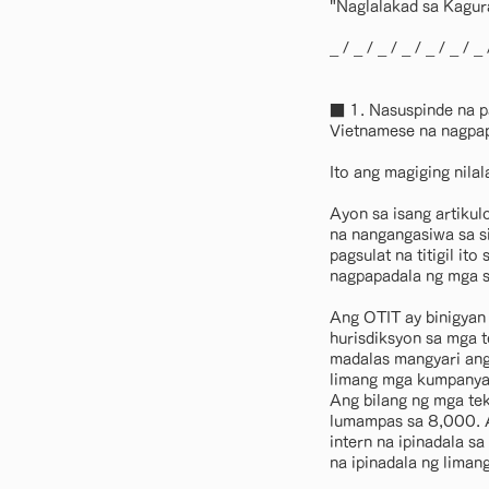
"Naglalakad sa Kagur
_ / _ / _ / _ / _ / _ / _ 
■ 1. Nasuspinde na p
Vietnamese na nagpa
Ito ang magiging nila
Ayon sa isang artikul
na nangangasiwa sa si
pagsulat na titigil i
nagpapadala ng mga s
Ang OTIT ay binigyan 
hurisdiksyon sa mga t
madalas mangyari an
limang mga kumpanya 
Ang bilang ng mga tek
lumampas sa 8,000. A
intern na ipinadala s
na ipinadala ng lima