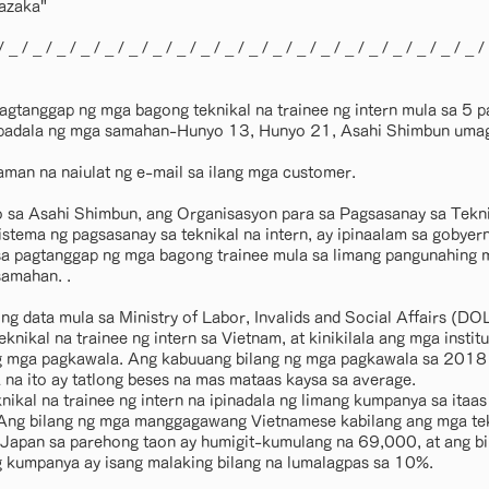
azaka"
/ _ / _ / _ / _ / _ / _ / _ / _ / _ / _ / _ / _ / _ / _ / _ / _ / _ / _ / _ / _ /
agtanggap ng mga bagong teknikal na trainee ng intern mula sa 5 
padala ng mga samahan-Hunyo 13, Hunyo 21, Asahi Shimbun umag
laman na naiulat ng e-mail sa ilang mga customer.
o sa Asahi Shimbun, ang Organisasyon para sa Pagsasanay sa Tekni
stema ng pagsasanay sa teknikal na intern, ay ipinaalam sa gobyer
to sa pagtanggap ng mga bagong trainee mula sa limang pangunahing
amahan. .
ng data mula sa Ministry of Labor, Invalids and Social Affairs (
eknikal na trainee ng intern sa Vietnam, at kinikilala ang mga insti
g mga pagkawala. Ang kabuuang bilang ng mga pagkawala sa 2018
na ito ay tatlong beses na mas mataas kaysa sa average.
nikal na trainee ng intern na ipinadala ng limang kumpanya sa itaa
ng bilang ng mga manggagawang Vietnamese kabilang ang mga tekn
a Japan sa parehong taon ay humigit-kumulang na 69,000, at ang bi
ng kumpanya ay isang malaking bilang na lumalagpas sa 10%.