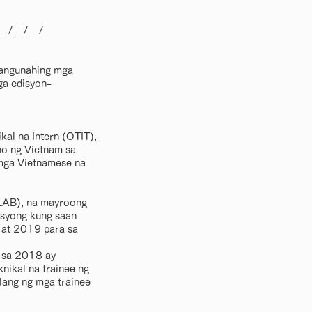
 _ / _ / _ /
pangunahing mga
a edisyon-
kal na Intern (OTIT),
no ng Vietnam sa
 mga Vietnamese na
DOLAB), na mayroong
tusyong kung saan
 at 2019 para sa
s sa 2018 ay
ikal na trainee ng
lang ng mga trainee