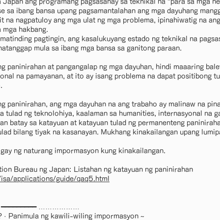
 sa Japan ang programang pagsasanay sa teknikal na "para sa mga n
ase sa ibang bansa upang pagsamantalahan ang mga dayuhang mang
hit na nagpatuloy ang mga ulat ng mga problema, ipinahiwatig na an
a mga hakbang.
matinding pagtingin, ang kasalukuyang estado ng teknikal na pagsa
 natanggap mula sa ibang mga bansa sa ganitong paraan.
ng paninirahan at pangangalap ng mga dayuhan, hindi maaaring bal
yonal na pamayanan, at ito ay isang problema na dapat positibong t
.
g paninirahan, ang mga dayuhan na ang trabaho ay malinaw na pina
a tulad ng teknolohiya, kaalaman sa humanities, internasyonal na 
an batay sa katayuan at katayuan tulad ng permanenteng paniniraha
ulad bilang tiyak na kasanayan. Mukhang kinakailangan upang lumi
gay ng naturang impormasyon kung kinakailangan.
tion Bureau ng Japan: Listahan ng katayuan ng paninirahan
/isa/applications/guide/qaq5.html
nga ━━━━━━━━━ ………………
 · Panimula ng kawili-wiling impormasyon ~