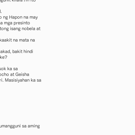
unit kilala rin ito
.
kto ng Hapon na may
sa mga presinto
tong isang nobela at
kaakit na mata na
kad, bakit hindi
ake?
sok ka sa
ocho at Geisha
i. Masisiyahan ka sa
sumangguni sa aming