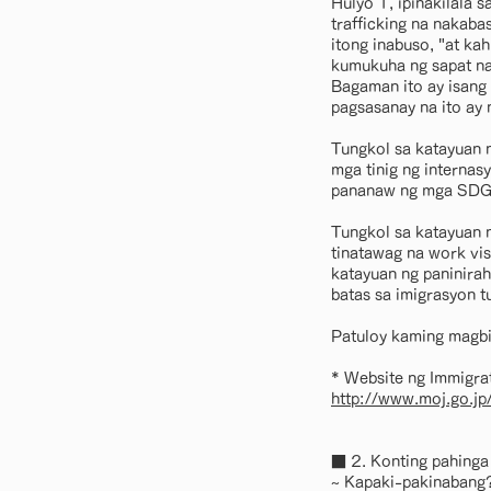
Hulyo 1, ipinakilala
trafficking na nakab
itong inabuso, "at ka
kumukuha ng sapat n
Bagaman ito ay isang 
pagsasanay na ito ay
Tungkol sa katayuan 
mga tinig ng internas
pananaw ng mga SDG
Tungkol sa katayuan n
tinatawag na work vis
katayuan ng paninirah
batas sa imigrasyon t
Patuloy kaming magbi
* Website ng Immigra
http://www.moj.go.jp
■ 2. Konting pahi
~ Kapaki-pakinabang?