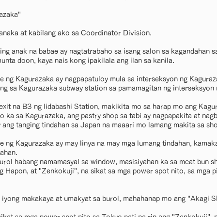
azaka"
anaka at kabilang ako sa Coordinator Division.
king anak na babae ay nagtatrabaho sa isang salon sa kagandahan 
nta doon, kaya nais kong ipakilala ang ilan sa kanila.
e ng Kagurazaka ay nagpapatuloy mula sa interseksyon ng Kaguraz
ng sa Kagurazaka subway station sa pamamagitan ng interseksyon
xit na B3 ng Iidabashi Station, makikita mo sa harap mo ang Kagu
o ka sa Kagurazaka, ang pastry shop sa tabi ay nagpapakita at na
 ang tanging tindahan sa Japan na maaari mo lamang makita sa sho
e ng Kagurazaka ay may linya na may mga lumang tindahan, kamaka
dahan.
urol habang namamasyal sa window, masisiyahan ka sa meat bun sh
g Hapon, at "Zenkokuji", na sikat sa mga power spot nito, sa mga pi
iyong makakaya at umakyat sa burol, mahahanap mo ang "Akagi Sh