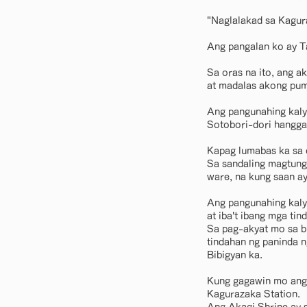
"Naglalakad sa Kagur
Ang pangalan ko ay T
Sa oras na ito, ang a
at madalas akong pumu
Ang pangunahing kaly
Sotobori-dori hangga
Kapag lumabas ka sa e
Sa sandaling magtung
ware, na kung saan ay
Ang pangunahing kaly
at iba't ibang mga tin
Sa pag-akyat mo sa b
tindahan ng paninda n
Bibigyan ka.
Kung gagawin mo ang 
Kagurazaka Station.