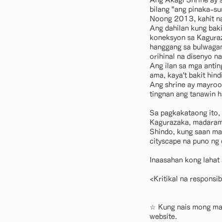
Ang Akagi Shrine ay si
bilang "ang pinaka-s
Noong 2013, kahit na
Ang dahilan kung baki
koneksyon sa Kaguraz
hanggang sa bulwagan
orihinal na disenyo n
Ang ilan sa mga antin
ama, kaya't bakit hin
Ang shrine ay mayroon
tingnan ang tanawin 
Sa pagkakataong ito, 
Kagurazaka, madarama
Shindo, kung saan ma
cityscape na puno ng
Inaasahan kong lahat a
<Kritikal na responsi
☆ Kung nais mong mak
website.