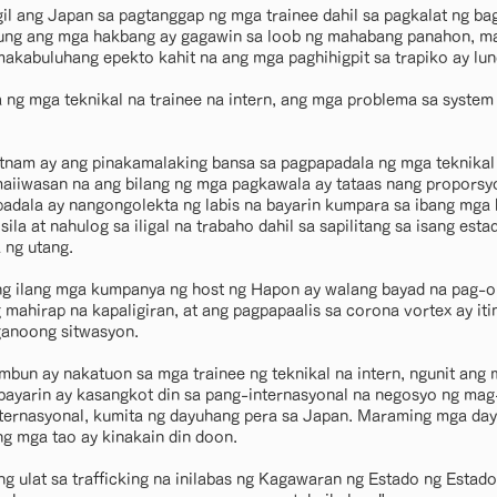
il ang Japan sa pagtanggap ng mga trainee dahil sa pagkalat ng b
kung ang mga hakbang ay gagawin sa loob ng mahabang panahon, ma
kabuluhang epekto kahit na ang mga paghihigpit sa trapiko ay lund
ng mga teknikal na trainee na intern, ang mga problema sa system 
etnam ay ang pinakamalaking bansa sa pagpapadala ng mga teknikal 
maiiwasan na ang bilang ng mga pagkawala ay tataas nang proporsyo
adala ay nangongolekta ng labis na bayarin kumpara sa ibang mga 
sila at nahulog sa iligal na trabaho dahil sa sapilitang sa isang es
 ng utang.
ng ilang mga kumpanya ng host ng Hapon ay walang bayad na pag-o
 mahirap na kapaligiran, at ang pagpapaalis sa corona vortex ay iti
 ganoong sitwasyon.
mbun ay nakatuon sa mga trainee ng teknikal na intern, ngunit ang
a bayarin ay kasangkot din sa pang-internasyonal na negosyo ng mag-
ternasyonal, kumita ng dayuhang pera sa Japan. Maraming mga day
ng mga tao ay kinakain din doon.
g ulat sa trafficking na inilabas ng Kagawaran ng Estado ng Estad