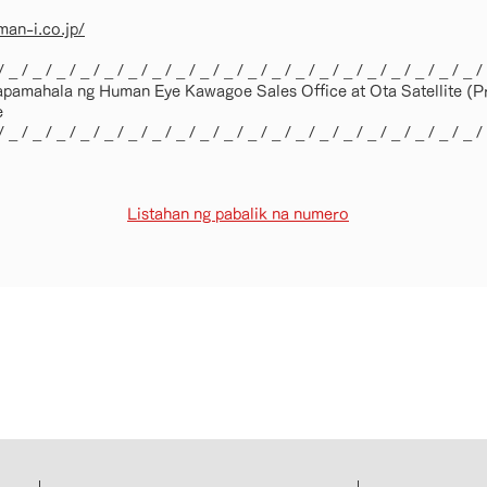
an-i.co.jp/
/ _ / _ / _ / _ / _ / _ / _ / _ / _ / _ / _ / _ / _ / _ / _ / _ / _ / _ / _ / _ /
pamahala ng Human Eye Kawagoe Sales Office at Ota Satellite (
e
/ _ / _ / _ / _ / _ / _ / _ / _ / _ / _ / _ / _ / _ / _ / _ / _ / _ / _ / _ / _ /
Listahan ng pabalik na numero