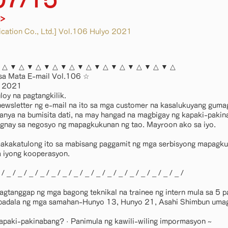
07/15
e>
ation Co., Ltd.] Vol.106 Hulyo 2021
 △ ▼ △ ▼ △ ▼ △ ▼ △ ▼ △ ▼ △ ▼ △ ▼ △ ▼ △ ▼ △
sa Mata E-mail Vol.106 ☆
o 2021
loy na pagtangkilik.
newsletter ng e-mail na ito sa mga customer na kasalukuyang guma
anya na bumisita dati, na may hangad na magbigay ng kapaki-pakin
gnay sa negosyo ng mapagkukunan ng tao. Mayroon ako sa iyo.
akakatulong ito sa mabisang paggamit ng mga serbisyong mapagku
a iyong kooperasyon.
 _ / _ / _ / _ / _ / _ / _ / _ / _ / _ / _ / _ / _ / _ / _ / _ /
pagtanggap ng mga bagong teknikal na trainee ng intern mula sa 5
padala ng mga samahan-Hunyo 13, Hunyo 21, Asahi Shimbun umag
 kapaki-pakinabang? · Panimula ng kawili-wiling impormasyon ~