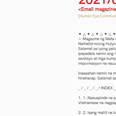
2021/
<Email magazin
[Human Eye Communic
▼ △ ▼ △ ▼ △ ▼ △ ▼
☆ Magazine ng Mata 
Naihatid noong Huly
Salamat sa iyong patu
Ipapadala namin ang 
serbisyo at mga kump
impormasyon na nauu
Inaasahan namin na m
hinaharap. Salamat s
_ / _ / _ / _ / INDEX _ /
1. 1. Nasuspinde na 
Vietnamese na nagpa
2. 2. Isang maliit na