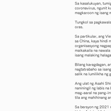
Sa kasalukuyan, tumig
coronavirus, ngunit 
magkaroon ng isang ma
Tungkol sa pagkawala 
oras.
Sa partikular, ang Vi
sa China, kaya hindi 
organisasyong nagpap
maikakaila na nawala 
isang malaking halaga
Bilang karagdagan, a
nagtatrabaho sa isang
salik na lumilikha ng
Ang ulat ng Asahi Shi
naniningil ng labis n
mag-aaral na pang-in
tila ang mahihinang a
Sa bersyon ng 2021 n