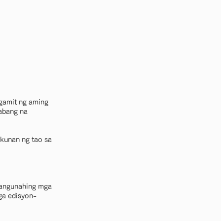
gamit ng aming
abang na
kunan ng tao sa
 pangunahing mga
a edisyon-