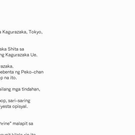
sa Kagurazaka, Tokyo,
aka Shita sa
 ng Kagurazaka Ue.
razaka.
gbebenta ng Peko-chan
p na ito.
ilang mga tindahan,
op, sari-saring
yesta opisyal.
rine" malapit sa