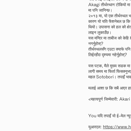
Akagi तीर्थस्थान टोकियो मा
मा पनि जानिन्छ।
२०१३ मा, यो एक तीर्थस्थल भए
कारण यो यति फैशनेबल छ कि केन
थियो। उपासना को हल को क्षेत
लाइन लुकाउँछ।
यस मन्दिर मा ताबीज को केहि 
नगर्नुहोस्?
तीर्थस्थलसँग एउटा क्याफे पन
लिईरहँदा दृश्यमा नहेर्नुहोस्?
यस पटक, मैले मुख्य सडक मा एक
लागी समय मा फिर्ता फिसक्नुभए
महल Sotobori। तपाइँ भावन
मलाई आशा छ कि सबै आएर हा
<महत्वपूर्ण जिम्मेवारी: A
You यदि तपाइँ यो ई-मेल न्यूजल
यूआरएल:
https://www.h