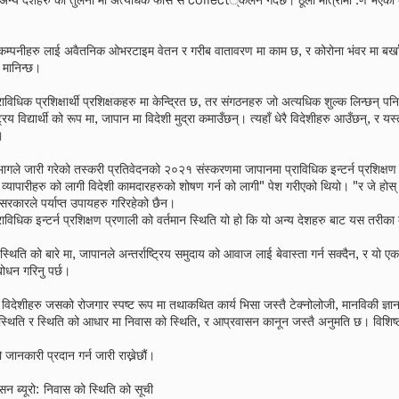
ठन अन्य देशहरु को तुलना मा अत्यधिक फीस स collect्कलन गर्दछ। ठूलो मात्रामा .ण भएको 
 कम्पनीहरु लाई अवैतनिक ओभरटाइम वेतन र गरीब वातावरण मा काम छ, र कोरोना भंवर मा बर्खा
क मानिन्छ।
क प्रशिक्षार्थी प्रशिक्षकहरु मा केन्द्रित छ, तर संगठनहरु जो अत्यधिक शुल्क लिन्छन् पनि अन्तर्
ट्रिय विद्यार्थी को रूप मा, जापान मा विदेशी मुद्रा कमाउँछन्। त्यहाँ धेरै विदेशीहरु आउँछन्, र 
।
भागले जारी गरेको तस्करी प्रतिवेदनको २०२१ संस्करणमा जापानमा प्राविधिक इन्टर्न प्रशिक्षण
ेलु व्यापारीहरु को लागी विदेशी कामदारहरुको शोषण गर्न को लागी" पेश गरीएको थियो। "र जे होस्
 सरकारले पर्याप्त उपायहरु गरिरहेको छैन।
राविधिक इन्टर्न प्रशिक्षण प्रणाली को वर्तमान स्थिति यो हो कि यो अन्य देशहरु बाट यस तरीका 
 स्थिति को बारे मा, जापानले अन्तर्राष्ट्रिय समुदाय को आवाज लाई बेवास्ता गर्न सक्दैन, र यो
बोधन गरिनु पर्छ।
 विदेशीहरु जसको रोजगार स्पष्ट रूप मा तथाकथित कार्य भिसा जस्तै टेक्नोलोजी, मानविकी ज्ञान, 
ै स्थिति र स्थिति को आधार मा निवास को स्थिति, र आप्रवासन कानून जस्तै अनुमति छ। विशि
ानकारी प्रदान गर्न जारी राख्नेछौं।
 ब्यूरो: निवास को स्थिति को सूची