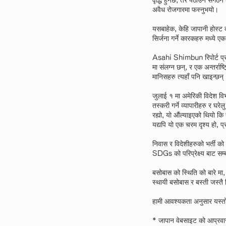
वृद्धि हुनेछ, तर पठाउने संग
अवैध रोजगारमा फस्नुभयो।
यसबाहेक, केहि जापानी होस्ट
सिर्जना गर्ने कारकहरु मध्ये ए
Asahi Shimbun रिपोर्ट प्राविधि
मा संलग्न छन्, र एक अन्तर्राष्
मानिसहरु त्यहाँ पनि खाइन्छन्
जुलाई १ मा अमेरिकी विदेश वि
तस्करी गर्ने व्यापारीहरु र घर
रह्यो, यो औंल्याइएको थियो कि
यद्यपि यो एक चरम दृश्य हो, प्
निवास र विदेशीहरुको भर्ती को
SDGs को परिप्रेक्ष्य बाट सम्
बसोबास को स्थिति को बारे मा,
स्थायी बसोबास र बस्ती जस्त
हामी आवश्यकता अनुसार यस्तो ज
* जापान वेबसाइट को आप्रवासन