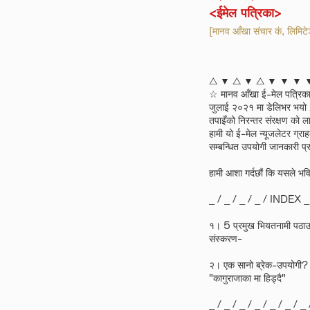
<ईमेल पत्रिका>
[मानव आँखा संचार कं, लि
△ ▼ △ ▼ △ ▼ ▼ ▼ 
☆ मानव आँखा ई-मेल पत्रि
जुलाई २०२१ मा डेलिभर
तपाइँको निरन्तर संरक्षण को ल
हामी यो ई-मेल न्यूजलेटर ग्रा
सम्बन्धित उपयोगी जानकारी प्रद
हामी आशा गर्दछौं कि यसले भव
_ / _ / _ / _ / INDEX _ /
१। 5 प्रमुख भियतनामी पठाउन
संस्करण-
२। एक सानो ब्रेक-उपयोगी?
"कागुराजाका मा हिड्दै"
_ / _ / _ / _ / _ / _ / _ 