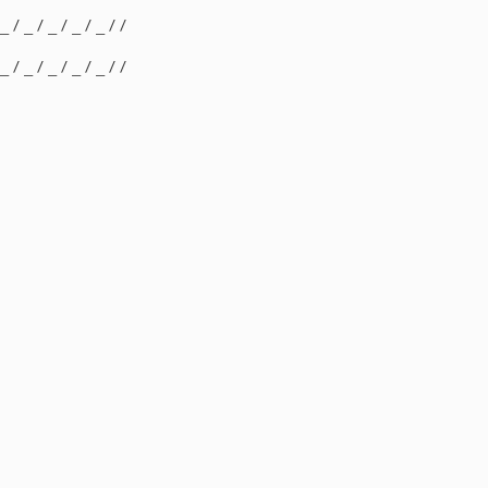
 _ / _ / _ / _ / _ / /
 _ / _ / _ / _ / _ / /