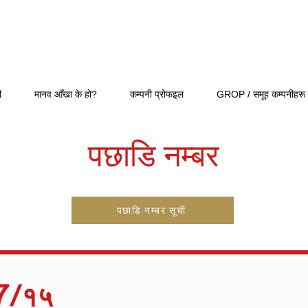
ी
मानव आँखा के हो?
कम्पनी प्रोफइल
GROP / समूह कम्पनीहरू
पछाडि नम्बर
पछाडि नम्बर सूची
7/१५