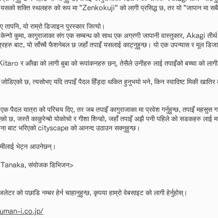
 यसको शक्ति स्थलहरु को रूप मा "Zenkokuji" को लागी प्रसिद्ध छ, तर यो "जापान मा सबैभ
 तापनि, यो राम्रो डिजाइन पुरस्कार जित्यो।
्गो कुमा, कागुराजाका संग एक सम्बन्ध को साथ एक अग्रणी जापानी वास्तुकार, Akagi तीर्थ को प
्रहरु बाट, यो साँच्चै फैशनेबल छ जहाँ तपाइँ यसलाई काट्नुहुन्छ। यो एक उपन्यास र मूल डिज
Kitaro र आँखा को लागी बुबा को रूपांकनहरु छन्, तेसैले उनीहरु लाई तपाइँको बच्चा को लागी 
ि जोडिएको छ, त्यसोभए यदि तपाइँ पैदल हिँड्दा थकित हुनुभयो भने, किन स्वादिष्ट मिकी खातिर
 पैदल यात्रा को परिचय दिए, तर जब तपाइँ कागुराजाका मा प्रवेश गर्नुहुन्छ, तपाइँ महसुस गर
को छ, जस्तै काकुरेन्बो योकोचो र गीशा शिन्डो, जहाँ तपाइँ अझै पनी पहिले को सडकहरु लाई मह
ा बाट भरिएको cityscape को आनन्द उठाउन सक्नुहुन्छ।
मीलाई भेट्न आउनेछन्।
kari Tanaka, संयोजक डिभिजन>
ेटर को पछाडि नम्बर हेर्न चाहानुहुन्छ, कृपया हाम्रो वेबसाइट को लागी हेर्नुहोस्।
uman-i.co.jp/