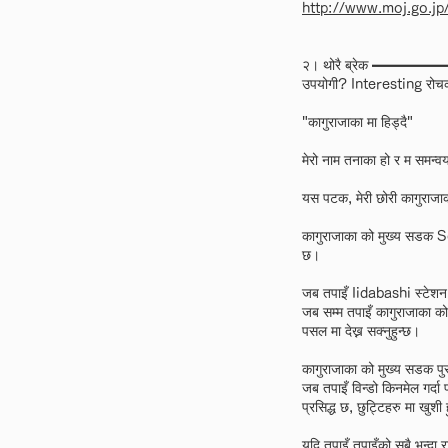
http://www.moj.go.jp
२। थोरै ब्रेक ━
उपयोगी? Interesting रोच
"कागुराजाका मा हिड्दै"
मेरो नाम तनाका हो र म समन
यस पटक, मेरी छोरी कागुराजाका,
कागुराजाका को मुख्य सडक S
छ।
जब तपाइँ Iidabashi स्टेशन क
जब सम्म तपाइँ कागुराजाका को 
पसल मा देख्न सक्नुहुन्छ।
कागुराजाका को मुख्य सडक पु
जब तपाइँ विन्डो किनमेल गर्
प्रसिद्ध छ, छुट्टिहरु मा खुशी
यदि तपाइँ तपाइँको सबै भन्दा र