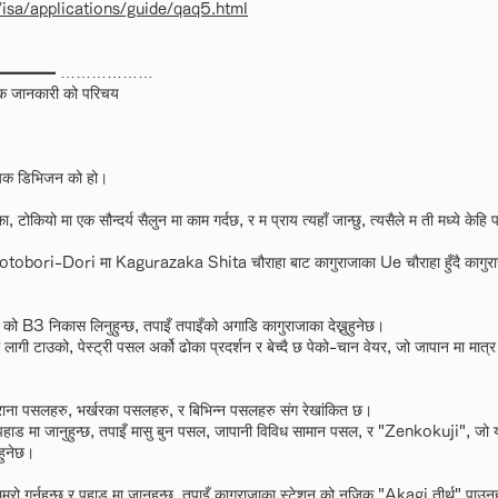
/isa/applications/guide/qaq5.html
━━━━━━━━ ………………
क जानकारी को परिचय
्वयक डिभिजन को हो।
 टोकियो मा एक सौन्दर्य सैलुन मा काम गर्दछ, र म प्राय त्यहाँ जान्छु, त्यसैले म ती मध्ये केहि 
otobori-Dori मा Kagurazaka Shita चौराहा बाट कागुराजाका Ue चौराहा हुँदै कागुराज
ो B3 निकास लिनुहुन्छ, तपाइँ तपाइँको अगाडि कागुराजाका देख्नुहुनेछ।
लागी टाउको, पेस्ट्री पसल अर्को ढोका प्रदर्शन र बेच्दै छ पेको-चान वेयर, जो जापान मा मात्
राना पसलहरु, भर्खरका पसलहरु, र बिभिन्न पसलहरु संग रेखांकित छ।
दा पहाड मा जानुहुन्छ, तपाइँ मासु बुन पसल, जापानी विविध सामान पसल, र "Zenkokuji", जो
 हुनेछ।
ाम्रो गर्नुहुन्छ र पहाड मा जानुहुन्छ, तपाइँ कागुराजाका स्टेशन को नजिक "Akagi तीर्थ" पाउनु