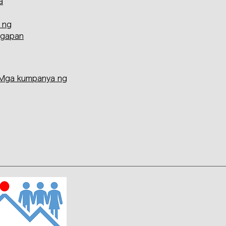
a
n ng
ggapan
 Mga kumpanya ng