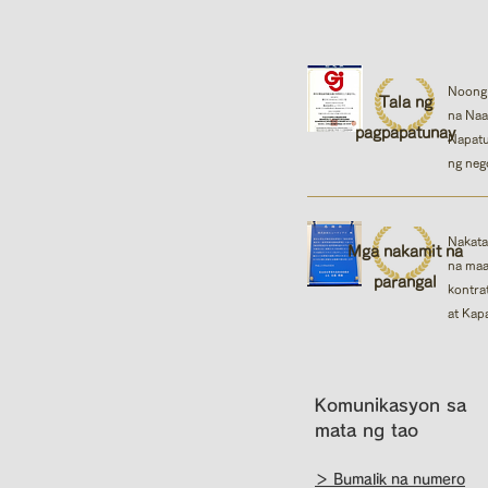
Noong 
Tala ng
na Naa
pagpapatunay
Napatu
ng neg
Nakata
Mga nakamit na
na maa
parangal
kontra
at Kap
Komunikasyon sa
mata ng tao
＞ Bumalik na numero