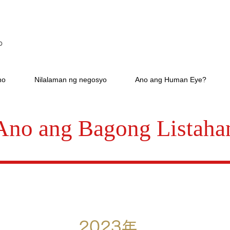
p
ho
Nilalaman ng negosyo
Ano ang Human Eye?
Ano ang Bagong Listaha
2023年