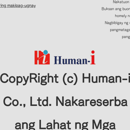
Nakatuon 
ring makipag-ugnay
Buksan ang buon
homely n
Nagbibigay ng
pangmatagal
pang
CopyRight (c) Human-
Co., Ltd. Nakareserba
ang Lahat ng Mga