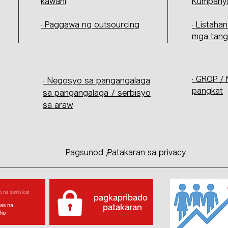
kawani
Kumpany
· Paggawa ng outsourcing
· Listaha
mga tan
· GROP /
· Negosyo sa pangangalaga
pangkat
sa pangangalaga / serbisyo
sa araw
Pagsunod
/
Patakaran sa privacy
o na sumisikat
pagkapribado
as na
​ patakaran
aho