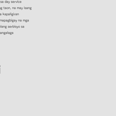
sa day service
g taon, na may isang
a kapaligiran
​
 mapagbigay na mga
ang serbisyo sa
angalaga
i