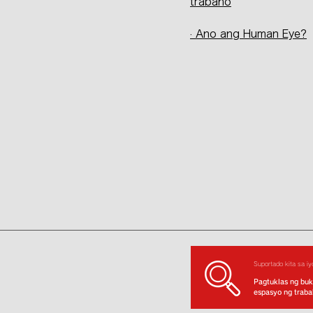
trabaho
· Ano ang Human Eye?
Suportado kita sa iy
Pagtuklas ng buk
espasyo ng trab