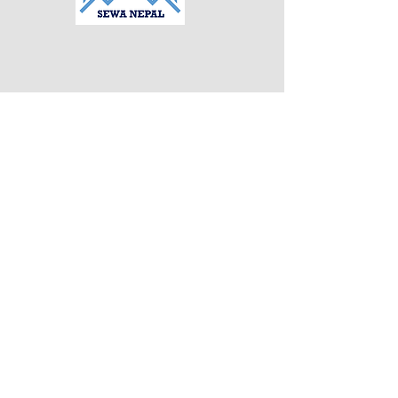
デイサービスを中心に
年中無休にて家庭的な雰
囲気の​
手厚い介護サービスを提
供