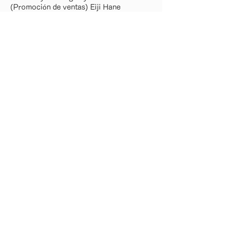
(Promoción de ventas) Eiji Hane
_ / _ / _ / _ / _ / _ / _ / _ / _ / _ / _ / _ / _
/ _ / _ / _ / _ / _ / _ / _ / _ / _ / _ / _ / _ /
_ / _ / _ / _ / _ /
Lista de números de atrás
· Búsqueda de trabajo
・ ¿Qué es el ojo humano?
· Dotación de personal temporal
・ Subcontratación de
fabricación
・ Servicio de día laborable de
atención de enfermería
·Perfil de la empresa
・ Lista de oficinas
・ GRUPO / Empresas del grupo