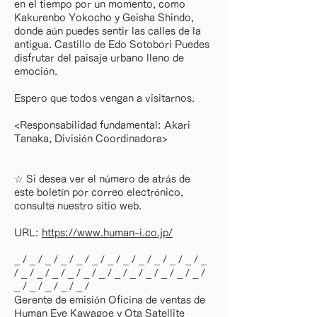
en el tiempo por un momento, como
Kakurenbo Yokocho y Geisha Shindo,
donde aún puedes sentir las calles de la
antigua. Castillo de Edo Sotobori Puedes
disfrutar del paisaje urbano lleno de
emoción.
Espero que todos vengan a visitarnos.
<Responsabilidad fundamental: Akari
Tanaka, División Coordinadora>
☆ Si desea ver el número de atrás de
este boletín por correo electrónico,
consulte nuestro sitio web.
URL:
https://www.human-i.co.jp/
_ / _ / _ / _ / _ / _ / _ / _ / _ / _ / _ / _ / _
/ _ / _ / _ / _ / _ / _ / _ / _ / _ / _ / _ / _ /
_ / _ / _ / _ / _ /
Gerente de emisión Oficina de ventas de
Human Eye Kawagoe y Ota Satellite