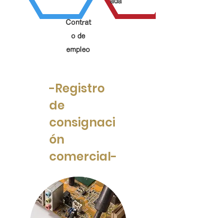
ada
Contrat
o de
empleo
-Registro
de
consignaci
ón
comercial-