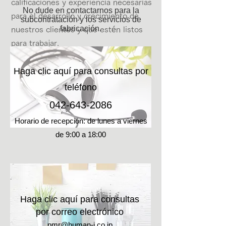
calificaciones y experiencia necesarias
No dude en contactarnos para la
para el desarrollo y crecimiento de
subcontratación y los servicios de
fabricación.
nuestros clientes y que estén listos
para trabajar.
Pedido
Haga clic aquí para consultas por
teléfono
042-643-2086
Escuchando
Horario de recepción: de lunes a viernes
Indíquenos las condiciones que está
de 9:00 a 18:00
considerando.
Enumerar
Seleccionaremos los recursos
humanos que se adapten a
sus necesidades.
Haga clic aquí para consultas
por correo electrónico
pmr@human-i.co.jp