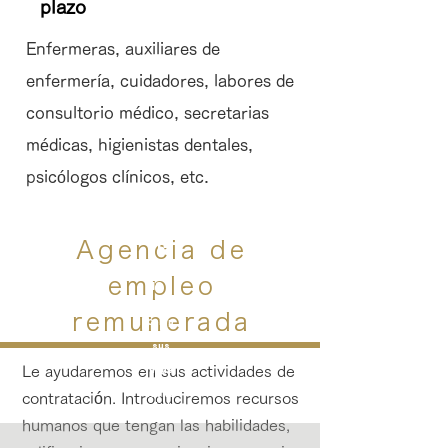
plazo
Enfermeras, auxiliares de
enfermería, cuidadores, labores de
consultorio médico, secretarias
médicas, higienistas dentales,
psicólogos clínicos, etc.
ent
Agencia de
rev
empleo
ist
a
remunerada
Comp
ruebe
sus
habili
Le ayudaremos en sus actividades de
dade
s e
idone
contratación. Introduciremos recursos
idad.
humanos que tengan las habilidades,