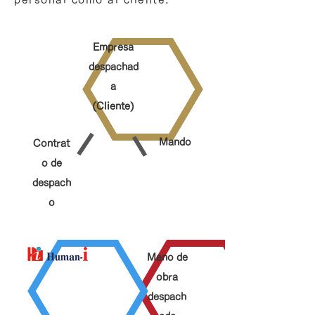
Empresa
despachad
a
(Cliente)
Mando
Contrat
o de
despach
o
Mano de
obra
despach