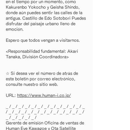
en el tiempo por un momento, como
Kakurenbo Yokocho y Geisha Shindo,
donde aún puedes sentir las calles de la
antigua. Castillo de Edo Sotobori Puedes
disfrutar del paisaje urbano lleno de
emoción.
Espero que todos vengan a visitarnos.
<Responsabilidad fundamental: Akari
Tanaka, División Coordinadora>
☆ Si desea ver el número de atrás de
este boletín por correo electrónico,
consulte nuestro sitio web.
URL:
https://www.human-i.co.jp/
_ / _ / _ / _ / _ / _ / _ / _ / _ / _ / _ / _ / _
/ _ / _ / _ / _ / _ / _ / _ / _ / _ / _ / _ / _ /
_ / _ / _ / _ / _ /
Gerente de emisión Oficina de ventas de
Human Eye Kawagoe y Ota Satellite