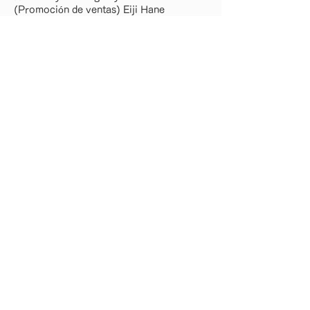
(Promoción de ventas) Eiji Hane
_ / _ / _ / _ / _ / _ / _ / _ / _ / _ / _ / _ / _
/ _ / _ / _ / _ / _ / _ / _ / _ / _ / _ / _ / _ /
_ / _ / _ / _ / _ /
Lista de números de atrás
· Búsqueda de trabajo
・ ¿Qué es el ojo humano?
· Dotación de personal temporal
・ Subcontratación de
fabricación
・ Servicio de día laborable de
atención de enfermería
·Perfil de la empresa
・ Lista de oficinas
・ GRUPO / Empresas del grupo