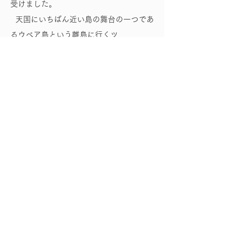
受けました。
天国にいちばん近い島の舞台の一つであ
るウベア島という離島に行くツ
アーに参加し、文明の利器を使用してい
ない民族を目の当たりにすること
ができ、感動しました。
海については、透明度が抜群に高くター
コイズブルーの海が一面に広が
っており、海に入らなくても岸付近でウ
ミガメが見られたのも感動的でし
た。
また、現地のレストランで昼食を取って
いた際に財布をテーブルの上に
置いたままトイレに行き、戻った時には
財布が無くなってしまっており、