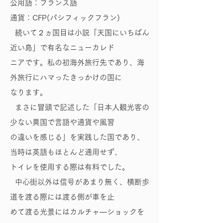
公用語：フランス語
通貨：CFP(パシフィックフラン)
続いて２ヵ国目は小説「天国にいちばん
近い島」で有名なニューカレド
ニアです。私の初海外旅行先であり、海
外旅行にハマったきっかけの国に
なります。
まさに冒頭で記述した「日本人観光客の
少ない異国で言語や通貨や風習
の違いを感じる」を実践した国であり、
当時は英語もほとんど通用せず、
トイレを使用する際は有料でした。
中心街以外は信号があまり無く、横断歩
道を渡る際には渡る側が車を止
めて渡る光景にはカルチャ―ショックを