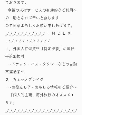
ております。
今後の人材サービスの有効的なご利用へ
の一助となれば幸いと存じます
ので何卒よろしくお願い申しあげます。
_/_/_/_/_/_/_/_/_/_/_/ I N D E X
_/_/_/_/_/_/_/_/_/_/_/_/
１．外国人在留資格「特定技能」に運転
手追加検討
～トラック・バス・タクシーなどの自動
車運送業～
２．ちょっとブレイク
～お役立ち？・おもしろ情報のご紹介～
『個人的主観、海外旅行のオススメエ
リア』
_/_/_/_/_/_/_/_/_/_/_/_/_/_/_/_/_/_/_/_/