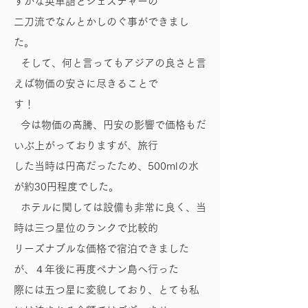
ずかな英単語とジェスチャーの
二刀流でなんとかしのぐ事ができまし
た。
そして、何と言ってもアジアの良さと言
えば物価の安さに尽きることで
す！
今は物価の高騰、円安の影響で価格もだ
いぶ上がっておりますが、旅行
した当時は円高だったため、500mlの水
が約30円程度でした。
ホテルに関しては設備も非常に良く、当
時は三つ星位のランクで比較的
リーズナブルな価格で宿泊できました
が、４年後に再度ペナン島へ行った
際には五つ星に変貌しており、とても私