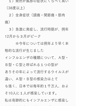
１）発熱が風邪の症状にくらべて高い
（38度以上）
２）全身症状（頭痛・関節痛・筋肉
痛）
３）急激に発症し、流行時期が、例年
12月から３月がピーク
※今年については例年より早く本
格的な流行が生じました
インフルエンザの種類について、Ａ型・
Ｂ型・Ｃ型と呼ばれる１つの型が
ありその年によって流行するウイルスが
違い、Ａ型・Ｂ型の感染力はとて
も強く、日本では毎年約１千万人、およ
そ10人に１人が感染しています。
私は奇跡的にもインフルエンザに感染し