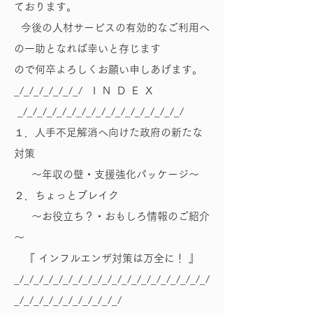
ております。
今後の人材サービスの有効的なご利用へ
の一助となれば幸いと存じます
ので何卒よろしくお願い申しあげます。
_/_/_/_/_/_/_/ I N D E X
_/_/_/_/_/_/_/_/_/_/_/_/_/_/_/_/_/
１．人手不足解消へ向けた政府の新たな
対策
～年収の壁・支援強化パッケージ～
２．ちょっとブレイク
～お役立ち？・おもしろ情報のご紹介
～
『 インフルエンザ対策は万全に！ 』
_/_/_/_/_/_/_/_/_/_/_/_/_/_/_/_/_/_/_/_/
_/_/_/_/_/_/_/_/_/_/_/