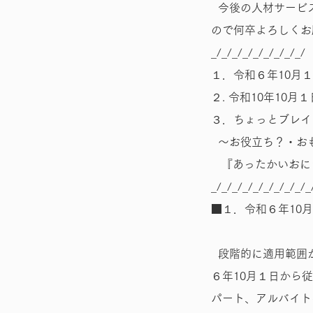
今後の人材サービ
ので何卒よろしくお
_/_/_/_/_/_/_/_/_/
１．令和６年10月
２. 令和10年10
３．ちょっとブレイ
～お役立ち？・お
『あったかいおに
_/_/_/_/_/_/_/_/_/_
■１．令和６年10
段階的に適用範囲
６年10月１日から従
パート、アルバイト