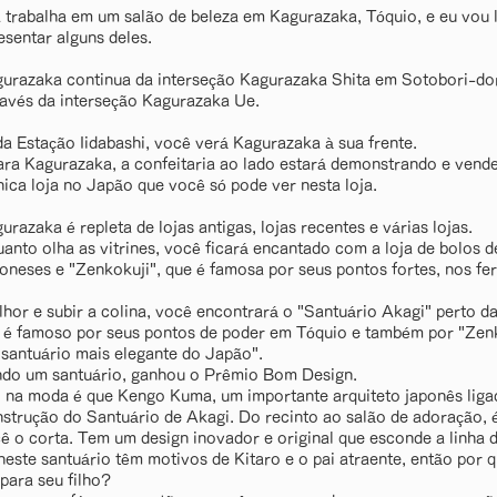
a trabalha em um salão de beleza em Kagurazaka, Tóquio, e eu vou 
esentar alguns deles.
gurazaka continua da interseção Kagurazaka Shita em Sotobori-dor
avés da interseção Kagurazaka Ue.
a Estação Iidabashi, você verá Kagurazaka à sua frente.
ara Kagurazaka, a confeitaria ao lado estará demonstrando e vend
ica loja no Japão que você só pode ver nesta loja.
urazaka é repleta de lojas antigas, lojas recentes e várias lojas.
uanto olha as vitrines, você ficará encantado com a loja de bolos de
oneses e "Zenkokuji", que é famosa por seus pontos fortes, nos fer
hor e subir a colina, você encontrará o "Santuário Akagi" perto d
 é famoso por seus pontos de poder em Tóquio e também por "Zen
santuário mais elegante do Japão".
o um santuário, ganhou o Prêmio Bom Design.
o na moda é que Kengo Kuma, um importante arquiteto japonês liga
strução do Santuário de Akagi. Do recinto ao salão de adoração, 
 o corta. Tem um design inovador e original que esconde a linha d
este santuário têm motivos de Kitaro e o pai atraente, então por 
para seu filho?