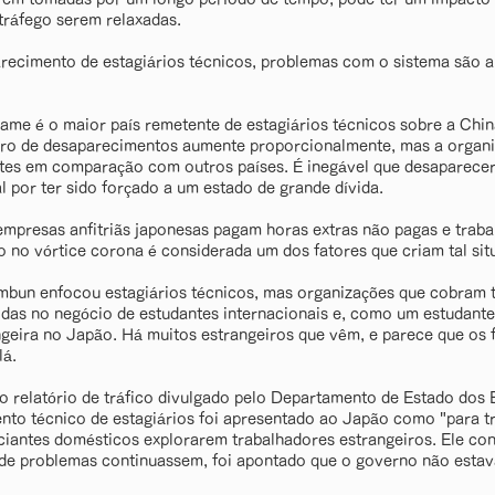
 tráfego serem relaxadas.
recimento de estagiários técnicos, problemas com o sistema são 
name é o maior país remetente de estagiários técnicos sobre a China
ero de desaparecimentos aumente proporcionalmente, mas a organ
ntes em comparação com outros países. É inegável que desaparec
l por ter sido forçado a um estado de grande dívida.
empresas anfitriãs japonesas pagam horas extras não pagas e tra
o no vórtice corona é considerada um dos fatores que criam tal sit
imbun enfocou estagiários técnicos, mas organizações que cobram t
das no negócio de estudantes internacionais e, como um estudante 
eira no Japão. Há muitos estrangeiros que vêm, e parece que os 
lá.
 relatório de tráfico divulgado pelo Departamento de Estado dos 
nto técnico de estagiários foi apresentado ao Japão como "para tr
iantes domésticos explorarem trabalhadores estrangeiros. Ele con
 de problemas continuassem, foi apontado que o governo não est