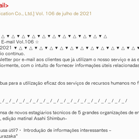
ail>
tion Co., Ltd.] Vol. 106 de julho de 2021
 △ ▼ △ ▼ △ ▼ △ ▼ △ ▼ △ ▼ △ ▼ △ ▼ △ ▼ △ ▼ △
 E-mail Vol.106 ☆
de 2021 ▼ △ ▼ △ ▼ △ ▼ △ ▼ △ ▼ △ ▼ △ ▼ △ ▼ △ ▼ △ ▼ △ ▼ △ 
io contínuo.
etter por e-mail aos clientes que já utilizam o nosso serviço e às
iormente, com o intuito de fornecer informações úteis relacionad
ua para a utilização eficaz dos serviços de recursos humanos no f
/ _ / _ / _ / _ / _ / _ / _ / _ / _ / _ / _ / _ / _ / _ / _ / _ / _ / _ /
nsa de novos estagiários técnicos de 5 grandes organizações de e
o, edição matinal Asahi Shimbun-
usa útil?・ Introdução de informações interessantes ~
urazaka"