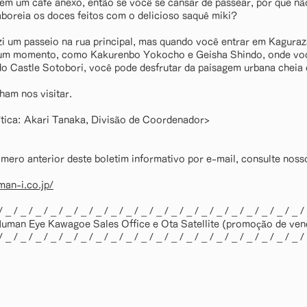
em um café anexo, então se você se cansar de passear, por que nã
boreia os doces feitos com o delicioso saquê miki?
zi um passeio na rua principal, mas quando você entrar em Kaguraz
 um momento, como Kakurenbo Yokocho e Geisha Shindo, onde você
Edo Castle Sotobori, você pode desfrutar da paisagem urbana cheia
ham nos visitar.
ítica: Akari Tanaka, Divisão de Coordenador>
mero anterior deste boletim informativo por e-mail, consulte nosso
an-i.co.jp/
/ _ / _ / _ / _ / _ / _ / _ / _ / _ / _ / _ / _ / _ / _ / _ / _ / _ / _ / _ / _ /
uman Eye Kawagoe Sales Office e Ota Satellite (promoção de vend
/ _ / _ / _ / _ / _ / _ / _ / _ / _ / _ / _ / _ / _ / _ / _ / _ / _ / _ / _ / _ /