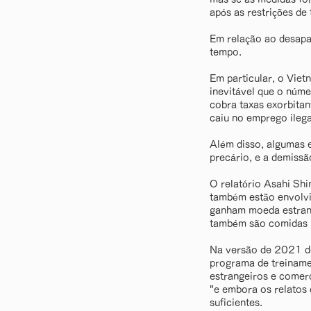
após as restrições de
Em relação ao desapa
tempo.
Em particular, o Viet
inevitável que o núm
cobra taxas exorbita
caiu no emprego ilega
Além disso, algumas 
precário, e a demissã
O relatório Asahi Sh
também estão envolvi
ganham moeda estrang
também são comidas 
Na versão de 2021 do
programa de treiname
estrangeiros e comerc
"e embora os relatos
suficientes.