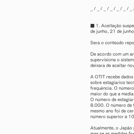
_ / _ / _ / _ / _ / _ / _ 
■ 1. Aceitação suspe
de junho, 21 de junh
Será o conteúdo repor
De acordo com um art
supervisiona o sistem
deixará de aceitar no
A OTIT recebe dados 
sobre estagiários téc
frequência. O número
maior do que a média
O número de estagiár
8.000. O número de t
mesmo ano foi de cer
número superior a 1
Atualmente, o Japão p
mas se as medidas fo