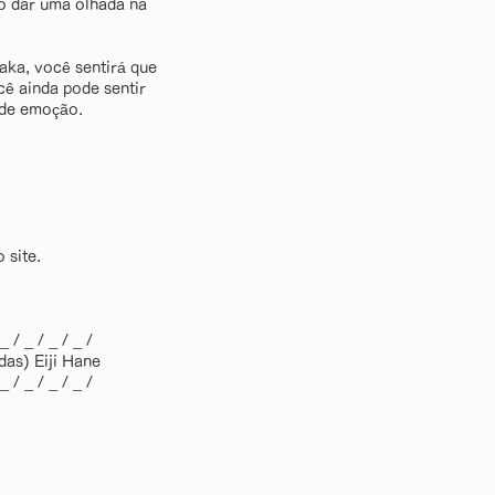
o dar uma olhada na
aka, você sentirá que
 ainda pode sentir
 de emoção.
 site.
 _ / _ / _ / _ /
as) Eiji Hane
 _ / _ / _ / _ /