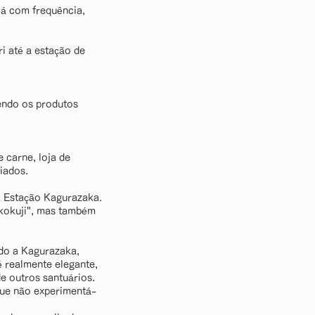
lá com frequência,
i até a estação de
endo os produtos
 carne, loja de
iados.
a Estação Kagurazaka.
kokuji", mas também
do a Kagurazaka,
é realmente elegante,
e outros santuários.
que não experimentá-