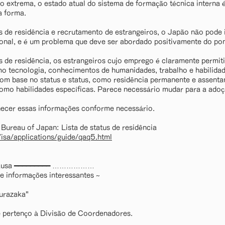
 extrema, o estado atual do sistema de formação técnica interna é
a forma.
 de residência e recrutamento de estrangeiros, o Japão não pode 
onal, e é um problema que deve ser abordado positivamente do po
s de residência, os estrangeiros cujo emprego é claramente permi
mo tecnologia, conhecimentos de humanidades, trabalho e habilidad
com base no status e status, como residência permanente e assenta
omo habilidades específicas. Parece necessário mudar para a adoç
ecer essas informações conforme necessário.
 Bureau of Japan: Lista de status de residência
/isa/applications/guide/qaq5.html
pausa ━━━━━━━━━ ………………
e informações interessantes ~
urazaka"
 pertenço à Divisão de Coordenadores.