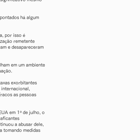
apontados há algum
, por isso é
ização remetente
eram e desapareceram
balham em um ambiente
uação.
axas exorbitantes
internacional,
fracos as pessoas
EUA em 1º de julho, o
aficantes
tinuou a abusar dele,
ava tomando medidas