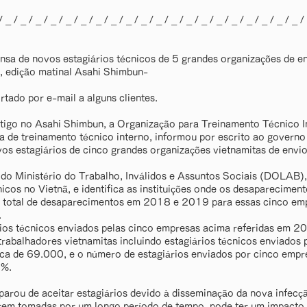
/ _ / _ / _ / _ / _ / _ / _ / _ / _ / _ / _ / _ / _ / _ / _ / _ / _ / _ / _ / _ /
nsa de novos estagiários técnicos de 5 grandes organizações de en
o, edição matinal Asahi Shimbun-
tado por e-mail a alguns clientes.
igo no Asahi Shimbun, a Organização para Treinamento Técnico I
a de treinamento técnico interno, informou por escrito ao governo
vos estagiários de cinco grandes organizações vietnamitas de envio.
do Ministério do Trabalho, Inválidos e Assuntos Sociais (DOLAB),
nicos no Vietnã, e identifica as instituições onde os desaparecime
 total de desaparecimentos em 2018 e 2019 para essas cinco emp
.
ios técnicos enviados pelas cinco empresas acima referidas em 20
rabalhadores vietnamitas incluindo estagiários técnicos enviados
ca de 69.000, e o número de estagiários enviados por cinco empr
0%.
arou de aceitar estagiários devido à disseminação da nova infecç
rem tomadas por um longo período de tempo, pode ter um impacto 