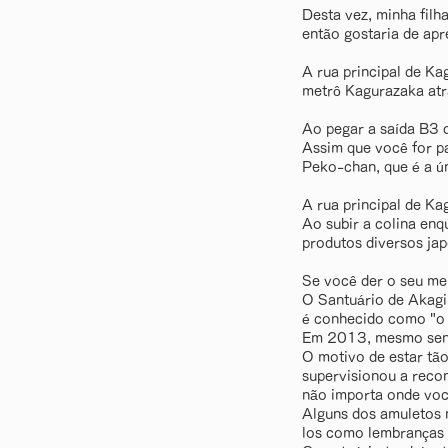
Desta vez, minha filh
então gostaria de apr
A rua principal de Ka
metrô Kagurazaka atr
Ao pegar a saída B3 d
Assim que você for p
Peko-chan, que é a ún
A rua principal de Kag
Ao subir a colina enq
produtos diversos jap
Se você der o seu mel
O Santuário de Akagi
é conhecido como "o 
Em 2013, mesmo send
O motivo de estar tã
supervisionou a recon
não importa onde você
Alguns dos amuletos n
los como lembranças 