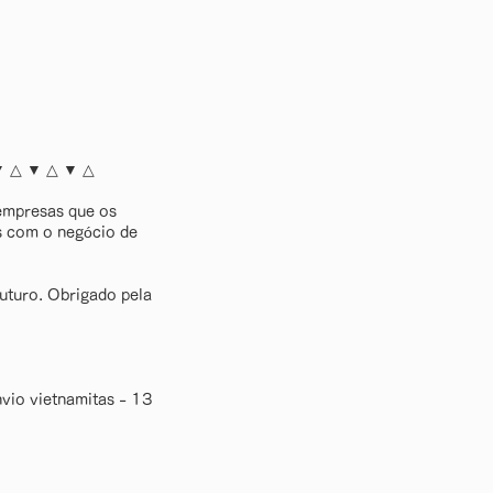
▼ △ ▼ △ ▼ △
 empresas que os
as com o negócio de
uturo. Obrigado pela
nvio vietnamitas - 13