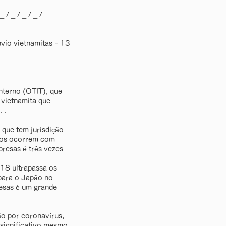
 _ / _ / _ / _ /
vio vietnamitas - 13
nterno (OTIT), que
 vietnamita que
 .
 que tem jurisdição
ntos ocorrem com
resas é três vezes
18 ultrapassa os
 para o Japão no
esas é um grande
ão por coronavírus,
significativo mesmo