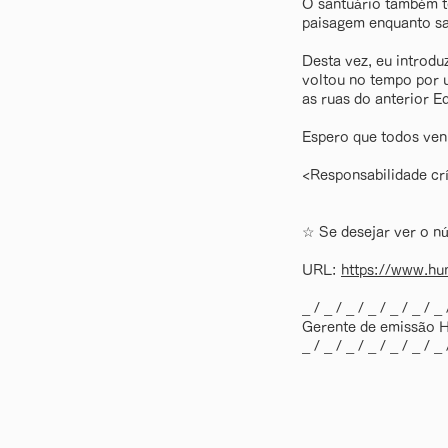
O santuário também t
paisagem enquanto sa
Desta vez, eu introdu
voltou no tempo por
as ruas do anterior 
Espero que todos ven
<Responsabilidade cr
☆ Se desejar ver o nú
URL:
https://www.hum
_ / _ / _ / _ / _ / _ / _ 
Gerente de emissão H
_ / _ / _ / _ / _ / _ / _ 