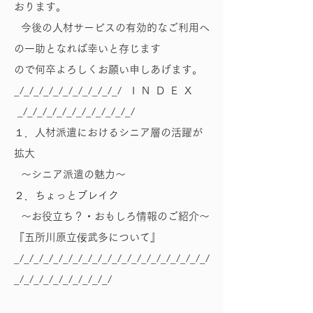
おります。
今後の人材サービスの有効的なご利用へ
の一助となれば幸いと存じます
ので何卒よろしくお願い申しあげます。
_/_/_/_/_/_/_/_/_/_/_/ I N D E X
_/_/_/_/_/_/_/_/_/_/_/_/
１．人材派遣におけるシニア層の活躍が
拡大
～シニア派遣の魅力～
２．ちょっとブレイク
～お役立ち？・おもしろ情報のご紹介～
『五所川原立佞武多について』
_/_/_/_/_/_/_/_/_/_/_/_/_/_/_/_/_/_/_/_/
_/_/_/_/_/_/_/_/_/_/