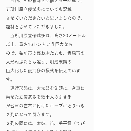
今回、その青森と弘前とも一味違う、
五所川原立佞武多についても記載
させていただきたいと思いましたので、
題材とさせていただきました。
五所川原立佞武多は、高さ20メートル
以上、重さ16トンという巨大なも
ので、弘前市の扇ねぷたとも、青森市の
人形ねぶたとも違う、明治末期の
巨大化した佞武多の様式を伝えていま
す。
運行形態は、大太鼓を先頭に、台車に
乗せた立佞武多を数十人の引き手
が台車の左右に付けたロープにとりつき
２列になって引きます。
２列の間には、太鼓、笛、手平鉦（てび