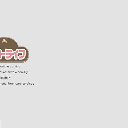
on day service
round, with a homely
osphere
​
 long-term care services
i