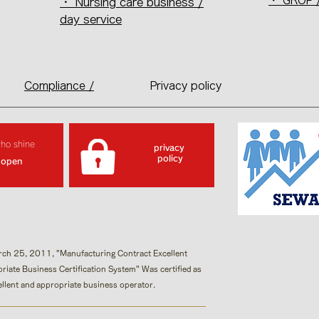
・ GROP /
・ Nursing care business /
day service
Compliance /
Privacy policy
who shine
privacy
​ policy
 open
ch 25, 2011, "Manufacturing Contract Excellent
riate Business Certification System"​ Was certified as
ellent and appropriate business operator.