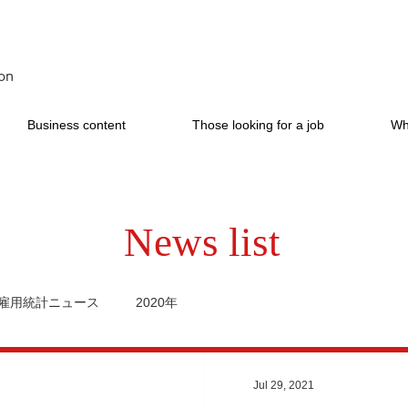
on
Business content
Those looking for a job
Wh
News list
雇用統計ニュース
2020年
Jul 29, 2021