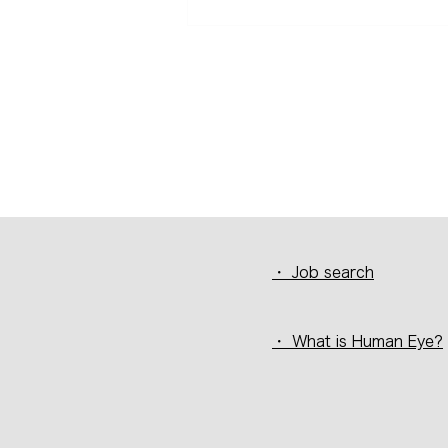
・ Job search
・ What is Human Eye?