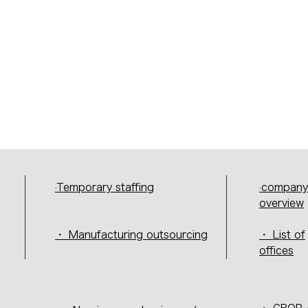
·Temporary staffing
·company
overview
・ Manufacturing outsourcing
・ List of
offices