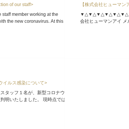
ion of our staff>
【株式会社ヒューマンアイ通
e staff member working at the
▼△▼△▼△▼△▼△▼△
th the new coronavirus. At this time, it
会社ヒューマンアイ メルマガ
▼△▼△▼△▼△▼△▼△
り格別のお引き立ていた
ウイルス感染について>
るスタッフ１名が、新型コロナウイルス
判明いたしました。 現時点では弊社従
接触者がいるかは不明であり、今後所轄
毒等の対応をしてまいります。...