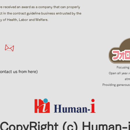
e received an award as a company that can properly
t in the contract guideline business entrusted by the
ry of Health, Labor and Welfare.
Focusing 
ontact us from here)
Open all year 
atm
Providing generous
CopyRight (c) Human-