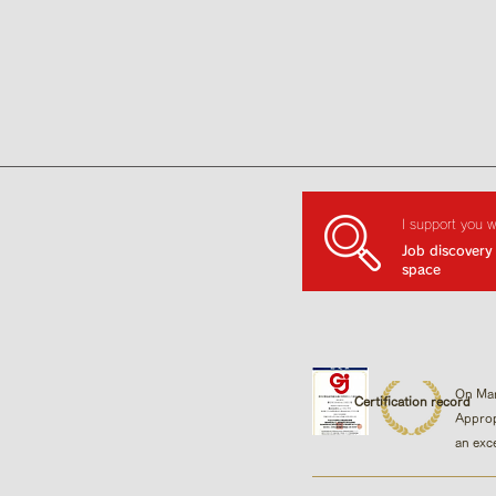
I support you 
Job discovery
space
On Mar
Certification record
Approp
an exc