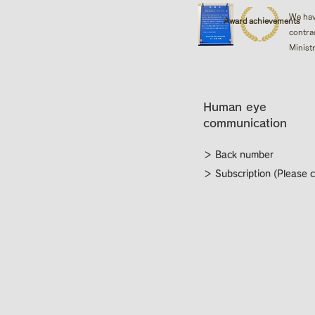
We hav
Award achievements
contrac
Minist
Human eye
communication
＞ Back number
＞ Subscription (Please c