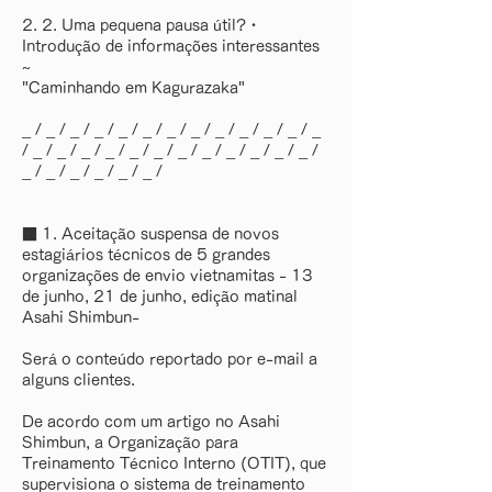
2. 2. Uma pequena pausa útil?・
Introdução de informações interessantes
~
"Caminhando em Kagurazaka"
_ / _ / _ / _ / _ / _ / _ / _ / _ / _ / _ / _ / _
/ _ / _ / _ / _ / _ / _ / _ / _ / _ / _ / _ / _ /
_ / _ / _ / _ / _ / _ /
■ 1. Aceitação suspensa de novos
estagiários técnicos de 5 grandes
organizações de envio vietnamitas - 13
de junho, 21 de junho, edição matinal
Asahi Shimbun-
Será o conteúdo reportado por e-mail a
alguns clientes.
De acordo com um artigo no Asahi
Shimbun, a Organização para
Treinamento Técnico Interno (OTIT), que
supervisiona o sistema de treinamento