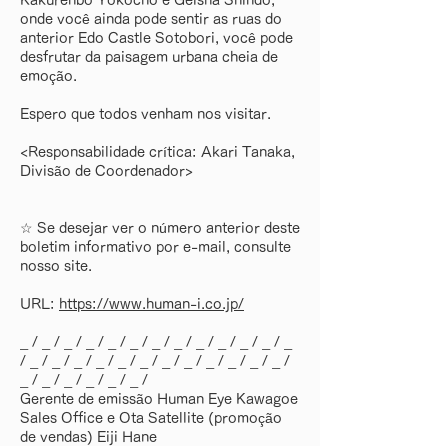
Kakurenbo Yokocho e Geisha Shindo,
onde você ainda pode sentir as ruas do
anterior Edo Castle Sotobori, você pode
desfrutar da paisagem urbana cheia de
emoção.
Espero que todos venham nos visitar.
<Responsabilidade crítica: Akari Tanaka,
Divisão de Coordenador>
☆ Se desejar ver o número anterior deste
boletim informativo por e-mail, consulte
nosso site.
URL:
https://www.human-i.co.jp/
_ / _ / _ / _ / _ / _ / _ / _ / _ / _ / _ / _ / _
/ _ / _ / _ / _ / _ / _ / _ / _ / _ / _ / _ / _ /
_ / _ / _ / _ / _ / _ /
Gerente de emissão Human Eye Kawagoe
Sales Office e Ota Satellite (promoção
de vendas) Eiji Hane