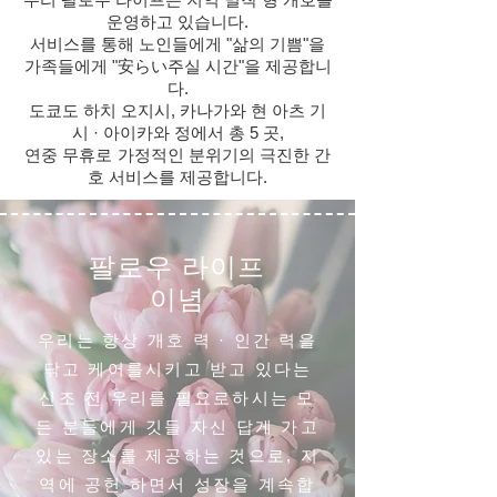
운영하고 있습니다.
서비스를 통해 노인들에게 "삶의 기쁨"을
가족들에게 "安らい주실 시간"을 제공합니
다.
도쿄도 하치 오지시, 카나가와 현 아츠 기
시 · 아이카와 정에서 총 5 곳,
연중 무휴로
가정적인 분위기의 극진한 간
호 서비스를 제공합니다.
팔로우 라이프
이념
우리는 항상 개호 력 · 인간 력을
닦고 케어를시키고 받고 있다는
신조 전 우리를 필요로하시는 모
든 분들에게 깃들 자신 답게 가고
있는 장소를 제공하는 것으로, 지
역에 공헌 하면서 성장을 계속합