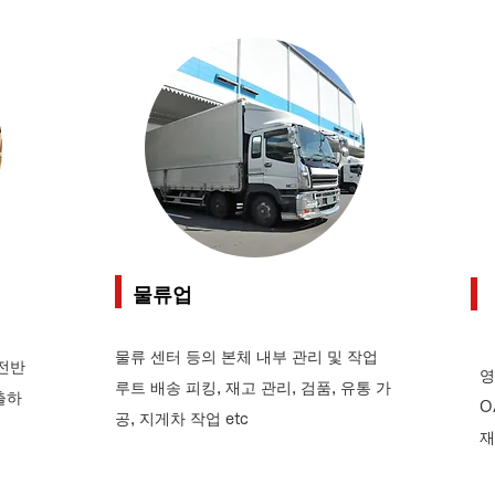
물류업
물류 센터 등의 본체 내부 관리 및 작업
 전반
영
루트 배송 피킹, 재고 관리, 검품, 유통 가
 출하
O
공, 지게차 작업 etc
재