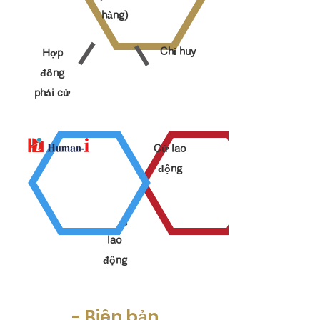
hàng)
Chỉ huy
Hợp
đồng
phái cử
Cử lao
động
Hợp
đồng
lao
động
- Biên bản