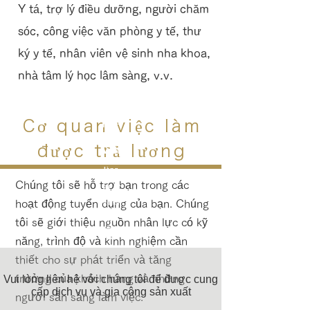
Y tá, trợ lý điều dưỡng, người chăm
sóc, công việc văn phòng y tế, thư
ký y tế, nhân viên vệ sinh nha khoa,
nhà tâm lý học lâm sàng, v.v.
phỏ
Cơ quan việc làm
ng
được trả lương
vấn
Vui
lòng
kiểm
Chúng tôi sẽ hỗ trợ bạn trong các
tra kỹ
năng
hoạt động tuyển dụng của bạn. Chúng
và sự
phù
hợp
tôi sẽ giới thiệu nguồn nhân lực có kỹ
của
bạn.
năng, trình độ và kinh nghiệm cần
thiết cho sự phát triển và tăng
trưởng của khách hàng và những
Vui lòng liên hệ với chúng tôi để được cung
cấp dịch vụ và gia công sản xuất
người sẵn sàng làm việc.