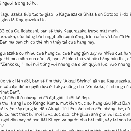
ố người trong số họ.
agurazaka tiếp tục từ giao lộ Kagurazaka Shita trên Sotobori-dori
giao lộ Kagurazaka Ue.
a B3 của Ga Iidabashi, bạn sẽ thấy Kagurazaka trước mặt mình.
urazaka, cửa hàng bánh ngọt bên cạnh đang trình diễn và bán đồ Pe
Bản mà bạn chỉ có thể nhìn thấy tại cửa hàng này.
gurazaka có nhiều cửa hàng cũ, cửa hàng gần đây và nhiều cửa hàn
ng khi mua sắm qua cửa sổ, bạn sẽ thích thú với cửa hàng bún thịt, c
 "Zenkokuji", nơi nổi tiếng với những địa điểm quyền lực, vào những
ức và đi lên đồi, bạn sẽ tìm thấy "Akagi Shrine" gần ga Kagurazaka.
ới các địa điểm quyền lực ở Tokyo cũng như "Zenkokuji", nhưng nó c
 Nhật Bản".
ột điện thờ nhưng nó đã đạt giải Thiết kế đẹp.
n thời trang là do Kengo Kuma, một kiến trúc sư hàng đầu Nhật Bản 
át việc xây dựng lại đền Akagi. Từ tiền sảnh cho đến phòng thờ, dù 
Nó có một thiết kế mới lạ và độc đáo, che giấu ranh giới với các đền
ngôi đền này có họa tiết Kitaro và người cha bắt mắt, vậy tại sao 
h?