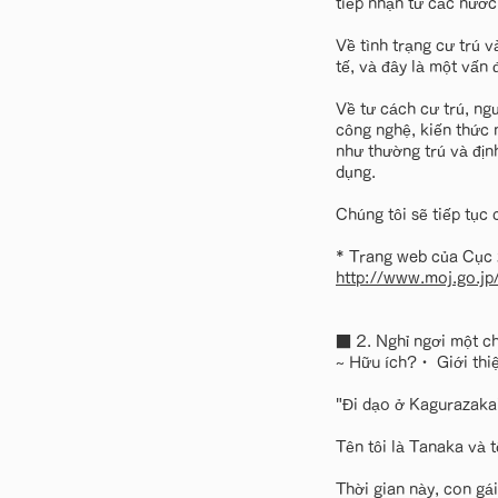
tiếp nhận từ các nước
Về tình trạng cư trú 
tế, và đây là một vấn
Về tư cách cư trú, ng
công nghệ, kiến thức n
như thường trú và địn
dụng.
Chúng tôi sẽ tiếp tục 
* Trang web của Cục 
http://www.moj.go.jp
■ 2. Nghỉ ngơi mộ
~ Hữu ích?・ Giới thiệu
"Đi dạo ở Kagurazaka
Tên tôi là Tanaka và t
Thời gian này, con gái