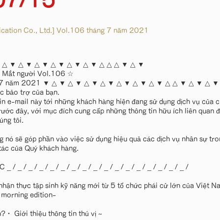
07/15
ation Co., Ltd.] Vol.106 tháng 7 năm 2021
 △ ▼ △ ▼ △ ▼ △ ▼ △ ▼ △ ▼ △ △ △ ▼ △ ▼
ử Mắt người Vol.106 ☆
g 7 năm 2021 ▼ △ ▼ △ ▼ △ ▼ △ ▼ △ ▼ △ ▼ △ ▼ △ △ ▼ △ ▼ △ ▼
c bảo trợ của bạn.
tin e-mail này tới những khách hàng hiện đang sử dụng dịch vụ của 
rước đây, với mục đích cung cấp những thông tin hữu ích liên quan đ
ng tôi.
g nó sẽ góp phần vào việc sử dụng hiệu quả các dịch vụ nhân sự tron
tác của Quý khách hàng.
 / _ / _ / _ / _ / _ / _ / _ / _ / _ / _ / _ / _ / _ / _ / _ / _ /
nhận thực tập sinh kỹ năng mới từ 5 tổ chức phái cử lớn của Việt
morning edition-
?・ Giới thiệu thông tin thú vị ~