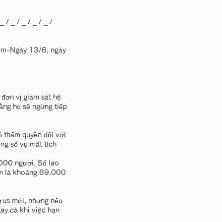
 _ / _ / _ / _ / _ /
 Nam-Ngày 13/6, ngày
đơn vị giám sát hệ
ằng họ sẽ ngừng tiếp
 thẩm quyền đối với
ổng số vụ mất tích
.000 người. Số lao
ăm là khoảng 69.000
irus mới, nhưng nếu
ay cả khi việc hạn