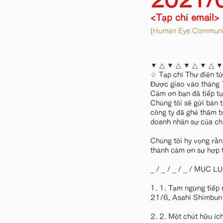
2021/
<Tạp chí email>
[Human Eye Communic
▼ △ ▼ △ ▼ △ ▼ △ ▼
☆ Tạp chí Thư điện t
Được giao vào thán
Cảm ơn bạn đã tiếp tụ
Chúng tôi sẽ gửi bản 
công ty đã ghé thăm t
doanh nhân sự của chú
Chúng tôi hy vọng rằn
thành cảm ơn sự hợp 
_ / _ / _ / _ / MỤC LỤC _
1. 1. Tạm ngừng tiếp 
21/6, Asahi Shimbun 
2. 2. Một chút hữu ích