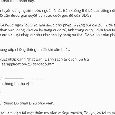
 khác theo cách này.
và tuyển dụng người nước ngoài, Nhật Bản không thể bỏ qua tiếng n
 đề cần được giải quyết tích cực dưới góc độ của SDGs.
ười nước ngoài có việc làm được cho phép rõ ràng bởi cái gọi là thị
hân văn, công việc và kỹ năng quốc tế, tình trạng cư trú dựa trên tì
h cư, và luật nhập cư như như các kỹ năng cụ thể. Có vẻ như cần ph
cung cấp những thông tin đó khi cần thiết.
xuất nhập cảnh Nhật Bản: Danh sách tư cách lưu trú
/isa/application/guide/qaq5.html
t chút ━━━━━━━━━ ………………
 thông tin thú vị ~
"
ôi thuộc Bộ phận Điều phối viên.
 tôi làm việc tại một thẩm mỹ viện ở Kagurazaka, Tokyo, và tôi thườ