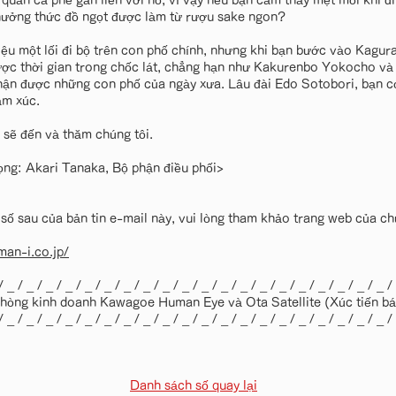
quán cà phê gắn liền với nó, vì vậy nếu bạn cảm thấy mệt mỏi khi đi
ưởng thức đồ ngọt được làm từ rượu sake ngon?
thiệu một lối đi bộ trên con phố chính, nhưng khi bạn bước vào Kagu
ược thời gian trong chốc lát, chẳng hạn như Kakurenbo Yokocho và
hận được những con phố của ngày xưa. Lâu đài Edo Sotobori, bạn c
ảm xúc.
 sẽ đến và thăm chúng tôi.
ọng: Akari Tanaka, Bộ phận điều phối>
 sau của bản tin e-mail này, vui lòng tham khảo trang web của chú
an-i.co.jp/
/ _ / _ / _ / _ / _ / _ / _ / _ / _ / _ / _ / _ / _ / _ / _ / _ / _ / _ / _ / _ /
hòng kinh doanh Kawagoe Human Eye và Ota Satellite (Xúc tiến bá
/ _ / _ / _ / _ / _ / _ / _ / _ / _ / _ / _ / _ / _ / _ / _ / _ / _ / _ / _ / _ /
Danh sách số quay lại