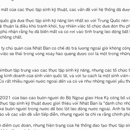
 mất của các thực tập sinh kỹ thuật, các vấn đề với hệ thống đã được
 quốc gia đưa thực tập sinh kỹ năng lớn nhất so với Trung Quốc nên
lệ thuận là điều khó tránh khỏi, tuy nhiên việc tổ chức đưa đón thu p
phủ nhận rằng họ đã biến mất và có rơi vào tình trạng lao động bất
 chồng chất.
 ty chủ quản của Nhật Bản có chế độ trả lương ngoài giờ không côn
à việc sa thải trong vòng xoáy hào quang được coi là một trong những
mbun tập trung vào các thực tập sinh kỹ năng, nhưng các tổ chức t
g kinh doanh của sinh viên quốc tế, và với tư cách là một sinh viên
Có rất nhiều người nước ngoài đến và có vẻ như những người yếu t
2021 của báo cáo buôn người do Bộ Ngoại giao Hoa Kỳ công bố và
thực tập sinh kỹ thuật được giới thiệu với Nhật Bản là "dành cho n
ẻ buôn người trong nước để bóc lột lao động nước ngoài. Anh ta ti
o về các vấn đề vẫn tiếp diễn, nhưng người ta chỉ ra rằng chính ph
 điểm cực đoan, nhưng hiện trạng của hệ thống đào tạo thực tập sin