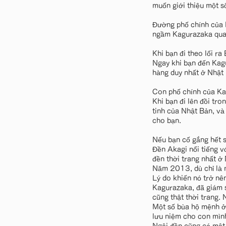
muốn giới thiệu một s
Đường phố chính của K
ngầm Kagurazaka qua 
Khi bạn đi theo lối r
Ngay khi bạn đến Kag
hàng duy nhất ở Nhật 
Con phố chính của Ka
Khi bạn đi lên đồi tro
tinh của Nhật Bản, và
cho bạn.
Nếu bạn cố gắng hết s
Đền Akagi nổi tiếng v
đền thời trang nhất ở
Năm 2013, dù chỉ là m
Lý do khiến nó trở nê
Kagurazaka, đã giám s
cũng thật thời trang. 
Một số bùa hộ mệnh ở 
lưu niệm cho con mìn