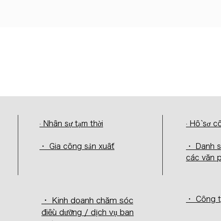
· Nhân sự tạm thời
· Hồ sơ c
・ Gia công sản xuất
・ Danh 
các văn 
・ Công t
・ Kinh doanh chăm sóc
điều dưỡng / dịch vụ ban