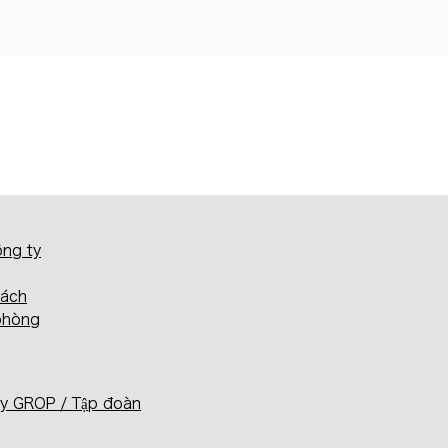
ông ty
sách
phòng
y GROP / Tập đoàn