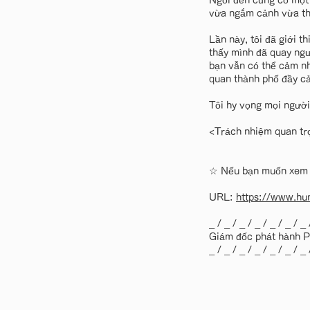
Ngôi đền cũng có một 
vừa ngắm cảnh vừa th
Lần này, tôi đã giới 
thấy mình đã quay ng
bạn vẫn có thể cảm n
quan thành phố đầy c
Tôi hy vọng mọi người
<Trách nhiệm quan tr
☆ Nếu bạn muốn xem số
URL:
https://www.hum
_ / _ / _ / _ / _ / _ / _ 
Giám đốc phát hành P
_ / _ / _ / _ / _ / _ / _ 