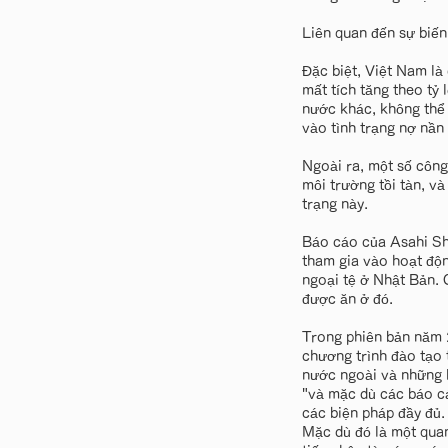
Liên quan đến sự biến
Đặc biệt, Việt Nam là
mất tích tăng theo tỷ 
nước khác, không thể 
vào tình trạng nợ nần
Ngoài ra, một số công
môi trường tồi tàn, v
trạng này.
Báo cáo của Asahi Shi
tham gia vào hoạt độn
ngoại tệ ở Nhật Bản. 
được ăn ở đó.
Trong phiên bản năm 
chương trình đào tạo 
nước ngoài và những k
"và mặc dù các báo cá
các biện pháp đầy đủ.
Mặc dù đó là một quan