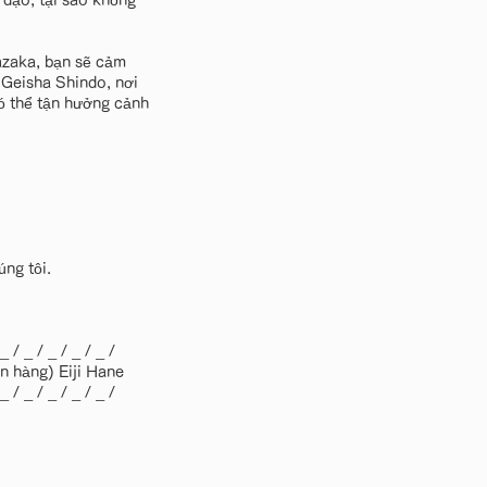
 dạo, tại sao không
razaka, bạn sẽ cảm
 Geisha Shindo, nơi
ó thể tận hưởng cảnh
ng tôi.
 _ / _ / _ / _ / _ /
n hàng) Eiji Hane
 _ / _ / _ / _ / _ /