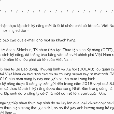
"
/ _ / _ / _ / _ / _ / _ / _ / _ / _ / _ / _ / _ / _ / _ / _ / _ / _ / _ / _ / _ /
nhận thực tập sinh kỹ năng mới từ 5 tổ chức phái cử lớn của Việt
morning edition-
ợc báo cáo qua e-mail cho một số khách hàng.
 tờ Asahi Shimbun, Tổ chức Đào tạo Thực tập sinh Kỹ năng (OTIT), 
p sinh kỹ năng, đã thông báo bằng văn bản với chính phủ Việt Nam r
i từ năm tổ chức phái cử lớn của Việt Nam. .
ữ liệu từ Bộ Lao động, Thương binh và Xã hội (DOLAB), cơ quan có
 tại Việt Nam và xác định các cơ sở thường xuyên xảy ra mất tích. T
19 của năm công ty này cao gấp ba lần mức trung bình.
nh kỹ năng được 5 công ty trên gửi đến trong năm 2018 vượt quá 8
m cả thực tập sinh kỹ năng được đưa sang Nhật Bản trong cùng n
ực tập sinh do 5 công ty cử đi là một con số lớn, vượt quá 10%.
 ngừng tiếp nhận thực tập sinh do sự lây lan của loại vi-rút coronav
c thực hiện trong thời gian dài, nó có thể gây ảnh hưởng đáng kể ng
i lỏng ...