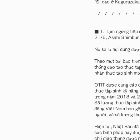
"Đi dạo ở Kagurazaka
_ / _ / _ / _ / _ / _ / _ 
■ 1. Tạm ngừng tiếp 
21/6, Asahi Shimbun 
Nó sẽ là nội dung đư
Theo một bài báo trên
thống đào tạo thực tậ
nhận thực tập sinh mớ
OTIT được cung cấp d
thực tập sinh kỹ năng
trong năm 2018 và 20
Số lượng thực tập si
động Việt Nam bao gồ
người, và số lượng th
Hiện tại, Nhật Bản đã
các biện pháp này đượ
chế giao thông được nớ