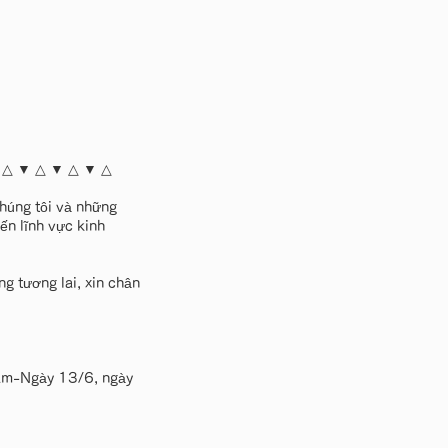
 △ ▼ △ ▼ △ ▼ △
chúng tôi và những
ến lĩnh vực kinh
g tương lai, xin chân
 Nam-Ngày 13/6, ngày