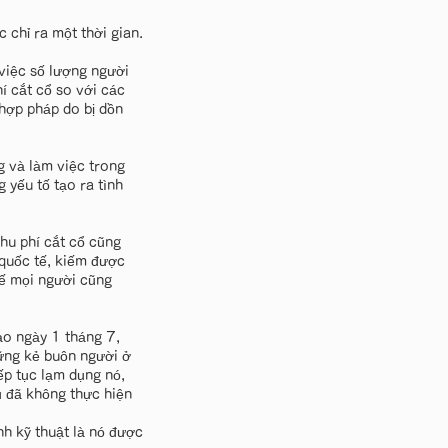
 chỉ ra một thời gian.
 việc số lượng người
hí cắt cổ so với các
 hợp pháp do bị dồn
g và làm việc trong
 yếu tố tạo ra tình
hu phí cắt cổ cũng
 quốc tế, kiếm được
hế mọi người cũng
o ngày 1 tháng 7,
hững kẻ buôn người ở
ếp tục lạm dụng nó,
ủ đã không thực hiện
h kỹ thuật là nó được