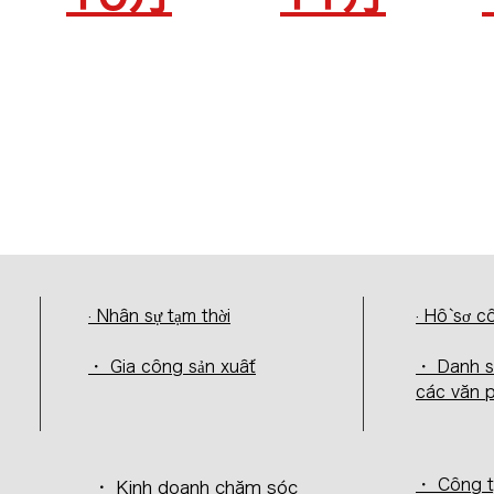
· Nhân sự tạm thời
· Hồ sơ c
・ Gia công sản xuất
・ Danh 
các văn 
・ Công t
・ Kinh doanh chăm sóc