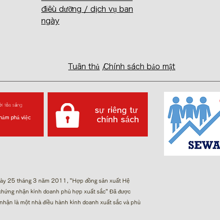
điều dưỡng / dịch vụ ban
ngày
Tuân thủ
/
Chính sách bảo mật
ời tỏa sáng
sự riêng tư
hám phá việc
​ chính sách
ày 25 tháng 3 năm 2011, "Hợp đồng sản xuất Hệ
chứng nhận kinh doanh phù hợp xuất sắc"​ Đã được
nhận là một nhà điều hành kinh doanh xuất sắc và phù