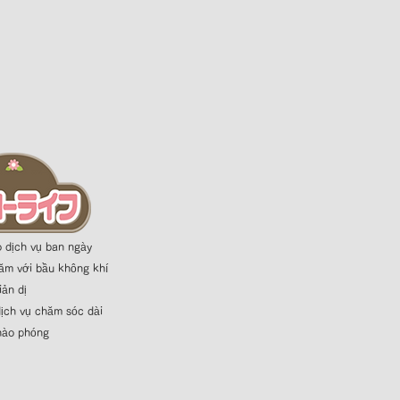
 dịch vụ ban ngày
m với bầu không khí
iản dị
​
ịch vụ chăm sóc dài
hào phóng