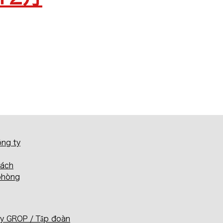
ông ty
sách
phòng
y GROP / Tập đoàn