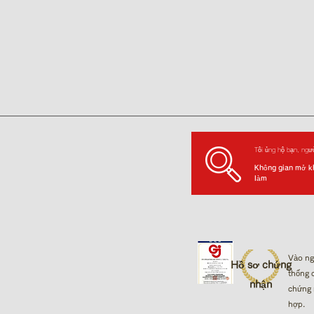
Tôi ủng hộ bạn, ngư
Không gian mở k
làm
Vào ng
Hồ sơ chứng
thống 
nhận
chứng 
hợp.