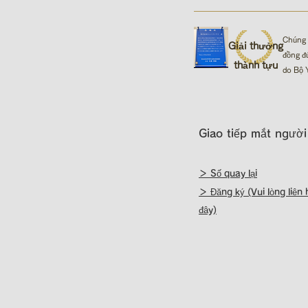
Chúng 
Giải thưởng
đồng đ
thành tựu
do Bộ Y
Giao tiếp mắt người
＞ Số quay lại
＞ Đăng ký (Vui lòng liên 
đây)