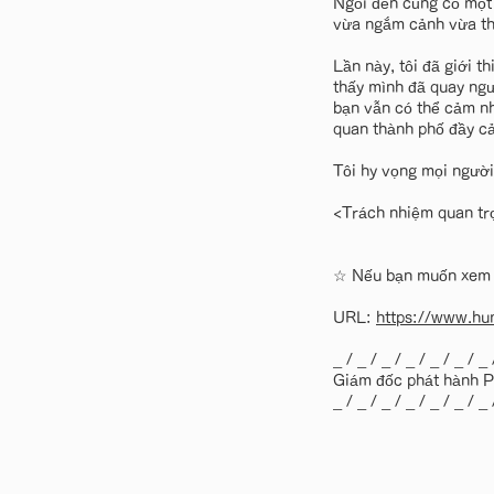
Ngôi đền cũng có một 
vừa ngắm cảnh vừa th
Lần này, tôi đã giới 
thấy mình đã quay ng
bạn vẫn có thể cảm n
quan thành phố đầy c
Tôi hy vọng mọi người
<Trách nhiệm quan tr
☆ Nếu bạn muốn xem số
URL:
https://www.hum
_ / _ / _ / _ / _ / _ / _ 
Giám đốc phát hành P
_ / _ / _ / _ / _ / _ / _ 