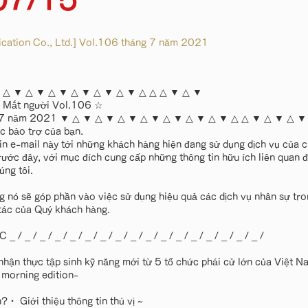
07/15
ation Co., Ltd.] Vol.106 tháng 7 năm 2021
 △ ▼ △ ▼ △ ▼ △ ▼ △ ▼ △ ▼ △ △ △ ▼ △ ▼
ử Mắt người Vol.106 ☆
g 7 năm 2021 ▼ △ ▼ △ ▼ △ ▼ △ ▼ △ ▼ △ ▼ △ ▼ △ △ ▼ △ ▼ △ ▼
c bảo trợ của bạn.
tin e-mail này tới những khách hàng hiện đang sử dụng dịch vụ của 
rước đây, với mục đích cung cấp những thông tin hữu ích liên quan đ
ng tôi.
g nó sẽ góp phần vào việc sử dụng hiệu quả các dịch vụ nhân sự tron
tác của Quý khách hàng.
 / _ / _ / _ / _ / _ / _ / _ / _ / _ / _ / _ / _ / _ / _ / _ / _ /
nhận thực tập sinh kỹ năng mới từ 5 tổ chức phái cử lớn của Việt
morning edition-
?・ Giới thiệu thông tin thú vị ~