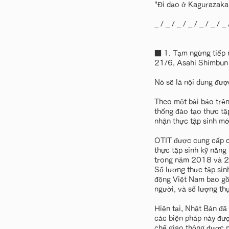
"Đi dạo ở Kagurazaka
_ / _ / _ / _ / _ / _ / _ 
■ 1. Tạm ngừng tiếp 
21/6, Asahi Shimbun 
Nó sẽ là nội dung đư
Theo một bài báo trên
thống đào tạo thực tậ
nhận thực tập sinh mớ
OTIT được cung cấp d
thực tập sinh kỹ năng
trong năm 2018 và 20
Số lượng thực tập si
động Việt Nam bao gồ
người, và số lượng th
Hiện tại, Nhật Bản đã
các biện pháp này đượ
chế giao thông được nớ