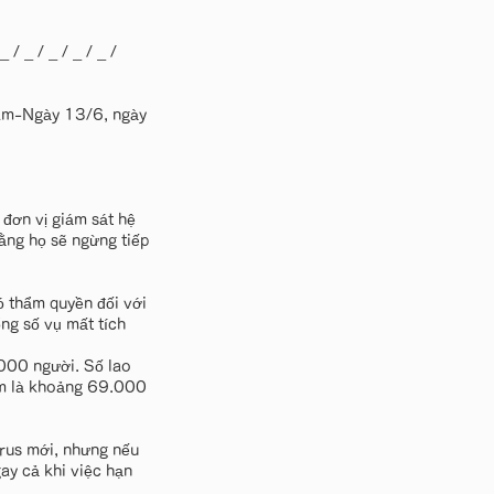
 _ / _ / _ / _ / _ /
 Nam-Ngày 13/6, ngày
đơn vị giám sát hệ
ằng họ sẽ ngừng tiếp
 thẩm quyền đối với
ổng số vụ mất tích
.000 người. Số lao
ăm là khoảng 69.000
irus mới, nhưng nếu
ay cả khi việc hạn