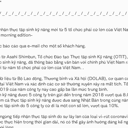
"
/ _ / _ / _ / _ / _ / _ / _ / _ / _ / _ / _ / _ / _ / _ / _ / _ / _ / _ / _ / _ /
nhận thực tập sinh kỹ năng mới từ 5 tổ chức phái cử lớn của Việt
morning edition-
ợc báo cáo qua e-mail cho một số khách hàng.
 tờ Asahi Shimbun, Tổ chức Đào tạo Thực tập sinh Kỹ năng (OTIT), 
p sinh kỹ năng, đã thông báo bằng văn bản với chính phủ Việt Nam r
i từ năm tổ chức phái cử lớn của Việt Nam. .
ữ liệu từ Bộ Lao động, Thương binh và Xã hội (DOLAB), cơ quan có
 tại Việt Nam và xác định các cơ sở thường xuyên xảy ra mất tích. T
19 của năm công ty này cao gấp ba lần mức trung bình.
nh kỹ năng được 5 công ty trên gửi đến trong năm 2018 vượt quá 8
m cả thực tập sinh kỹ năng được đưa sang Nhật Bản trong cùng n
ực tập sinh do 5 công ty cử đi là một con số lớn, vượt quá 10%.
 ngừng tiếp nhận thực tập sinh do sự lây lan của loại vi-rút coronav
c thực hiện trong thời gian dài, nó có thể gây ảnh hưởng đáng kể ng
i lỏng ...