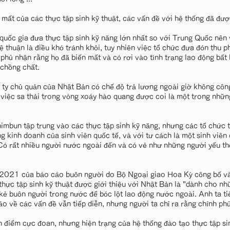
 mất của các thực tập sinh kỹ thuật, các vấn đề với hệ thống đã được
 quốc gia đưa thực tập sinh kỹ năng lớn nhất so với Trung Quốc nên
lệ thuận là điều khó tránh khỏi, tuy nhiên việc tổ chức đưa đón thu p
phủ nhận rằng họ đã biến mất và có rơi vào tình trạng lao động bất
 chồng chất.
 ty chủ quản của Nhật Bản có chế độ trả lương ngoài giờ không côn
à việc sa thải trong vòng xoáy hào quang được coi là một trong những
mbun tập trung vào các thực tập sinh kỹ năng, nhưng các tổ chức t
g kinh doanh của sinh viên quốc tế, và với tư cách là một sinh viên
Có rất nhiều người nước ngoài đến và có vẻ như những người yếu t
2021 của báo cáo buôn người do Bộ Ngoại giao Hoa Kỳ công bố và
thực tập sinh kỹ thuật được giới thiệu với Nhật Bản là "dành cho n
ẻ buôn người trong nước để bóc lột lao động nước ngoài. Anh ta ti
o về các vấn đề vẫn tiếp diễn, nhưng người ta chỉ ra rằng chính ph
 điểm cực đoan, nhưng hiện trạng của hệ thống đào tạo thực tập sin