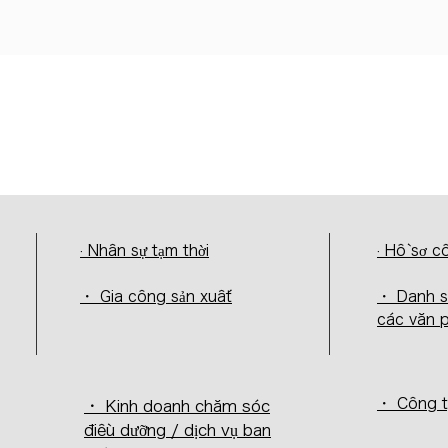
· Nhân sự tạm thời
· Hồ sơ c
・ Gia công sản xuất
・ Danh 
các văn 
・ Công t
・ Kinh doanh chăm sóc
điều dưỡng / dịch vụ ban