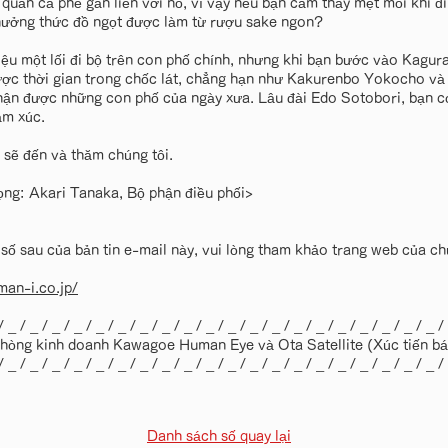
quán cà phê gắn liền với nó, vì vậy nếu bạn cảm thấy mệt mỏi khi đi
ưởng thức đồ ngọt được làm từ rượu sake ngon?
thiệu một lối đi bộ trên con phố chính, nhưng khi bạn bước vào Kagu
ược thời gian trong chốc lát, chẳng hạn như Kakurenbo Yokocho và
hận được những con phố của ngày xưa. Lâu đài Edo Sotobori, bạn c
ảm xúc.
 sẽ đến và thăm chúng tôi.
ọng: Akari Tanaka, Bộ phận điều phối>
 sau của bản tin e-mail này, vui lòng tham khảo trang web của chú
an-i.co.jp/
/ _ / _ / _ / _ / _ / _ / _ / _ / _ / _ / _ / _ / _ / _ / _ / _ / _ / _ / _ / _ /
hòng kinh doanh Kawagoe Human Eye và Ota Satellite (Xúc tiến bá
/ _ / _ / _ / _ / _ / _ / _ / _ / _ / _ / _ / _ / _ / _ / _ / _ / _ / _ / _ / _ /
Danh sách số quay lại