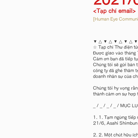
2021/
<Tạp chí email>
[Human Eye Communic
▼ △ ▼ △ ▼ △ ▼ △ ▼
☆ Tạp chí Thư điện t
Được giao vào thán
Cảm ơn bạn đã tiếp tụ
Chúng tôi sẽ gửi bản 
công ty đã ghé thăm t
doanh nhân sự của chú
Chúng tôi hy vọng rằn
thành cảm ơn sự hợp 
_ / _ / _ / _ / MỤC LỤC _
1. 1. Tạm ngừng tiếp 
21/6, Asahi Shimbun 
2. 2. Một chút hữu ích