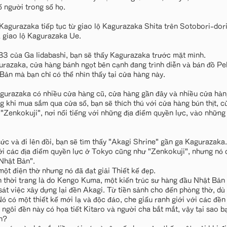
ố người trong số họ.
agurazaka tiếp tục từ giao lộ Kagurazaka Shita trên Sotobori-dori
giao lộ Kagurazaka Ue.
a B3 của Ga Iidabashi, bạn sẽ thấy Kagurazaka trước mặt mình.
urazaka, cửa hàng bánh ngọt bên cạnh đang trình diễn và bán đồ Pe
Bản mà bạn chỉ có thể nhìn thấy tại cửa hàng này.
gurazaka có nhiều cửa hàng cũ, cửa hàng gần đây và nhiều cửa hàn
ng khi mua sắm qua cửa sổ, bạn sẽ thích thú với cửa hàng bún thịt, c
 "Zenkokuji", nơi nổi tiếng với những địa điểm quyền lực, vào những
ức và đi lên đồi, bạn sẽ tìm thấy "Akagi Shrine" gần ga Kagurazaka.
ới các địa điểm quyền lực ở Tokyo cũng như "Zenkokuji", nhưng nó c
 Nhật Bản".
ột điện thờ nhưng nó đã đạt giải Thiết kế đẹp.
n thời trang là do Kengo Kuma, một kiến trúc sư hàng đầu Nhật Bản 
át việc xây dựng lại đền Akagi. Từ tiền sảnh cho đến phòng thờ, dù 
Nó có một thiết kế mới lạ và độc đáo, che giấu ranh giới với các đền
ngôi đền này có họa tiết Kitaro và người cha bắt mắt, vậy tại sao 
h?