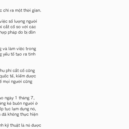
 chỉ ra một thời gian.
 việc số lượng người
hí cắt cổ so với các
 hợp pháp do bị dồn
g và làm việc trong
 yếu tố tạo ra tình
hu phí cắt cổ cũng
 quốc tế, kiếm được
hế mọi người cũng
o ngày 1 tháng 7,
hững kẻ buôn người ở
ếp tục lạm dụng nó,
ủ đã không thực hiện
h kỹ thuật là nó được