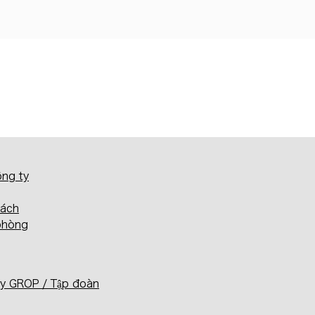
ông ty
sách
phòng
y GROP / Tập đoàn