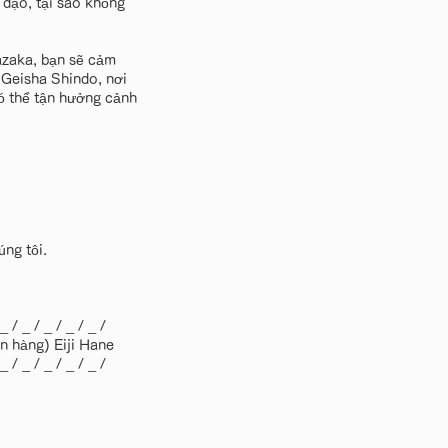
 dạo, tại sao không
razaka, bạn sẽ cảm
 Geisha Shindo, nơi
ó thể tận hưởng cảnh
ng tôi.
 _ / _ / _ / _ / _ /
n hàng) Eiji Hane
 _ / _ / _ / _ / _ /