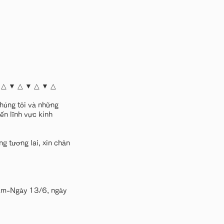
 △ ▼ △ ▼ △ ▼ △
chúng tôi và những
ến lĩnh vực kinh
g tương lai, xin chân
 Nam-Ngày 13/6, ngày