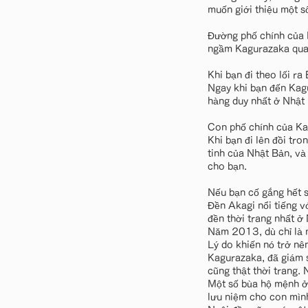
muốn giới thiệu một s
Đường phố chính của K
ngầm Kagurazaka qua 
Khi bạn đi theo lối r
Ngay khi bạn đến Kag
hàng duy nhất ở Nhật 
Con phố chính của Ka
Khi bạn đi lên đồi tro
tinh của Nhật Bản, và
cho bạn.
Nếu bạn cố gắng hết s
Đền Akagi nổi tiếng v
đền thời trang nhất ở
Năm 2013, dù chỉ là m
Lý do khiến nó trở nê
Kagurazaka, đã giám s
cũng thật thời trang. 
Một số bùa hộ mệnh ở 
lưu niệm cho con mìn