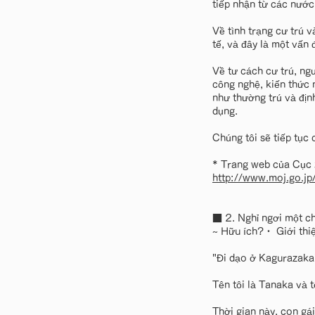
tiếp nhận từ các nước
Về tình trạng cư trú 
tế, và đây là một vấn
Về tư cách cư trú, ng
công nghệ, kiến thức n
như thường trú và địn
dụng.
Chúng tôi sẽ tiếp tục 
* Trang web của Cục 
http://www.moj.go.jp
■ 2. Nghỉ ngơi mộ
~ Hữu ích?・ Giới thiệu
"Đi dạo ở Kagurazaka
Tên tôi là Tanaka và t
Thời gian này, con gái