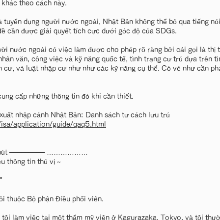
 khác theo cách này.
và tuyển dụng người nước ngoài, Nhật Bản không thể bỏ qua tiếng n
 đề cần được giải quyết tích cực dưới góc độ của SDGs.
ười nước ngoài có việc làm được cho phép rõ ràng bởi cái gọi là thị
hân văn, công việc và kỹ năng quốc tế, tình trạng cư trú dựa trên tì
h cư, và luật nhập cư như như các kỹ năng cụ thể. Có vẻ như cần ph
cung cấp những thông tin đó khi cần thiết.
xuất nhập cảnh Nhật Bản: Danh sách tư cách lưu trú
/isa/application/guide/qaq5.html
t chút ━━━━━━━━━ ………………
 thông tin thú vị ~
"
ôi thuộc Bộ phận Điều phối viên.
 tôi làm việc tại một thẩm mỹ viện ở Kagurazaka, Tokyo, và tôi thườ