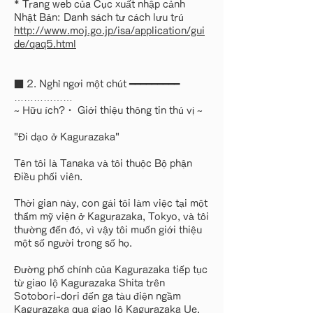
* Trang web của Cục xuất nhập cảnh
Nhật Bản: Danh sách tư cách lưu trú
http://www.moj.go.jp/isa/application/gui
de/qaq5.html
■ 2. Nghỉ ngơi một chút ━━━━━━━━━
………………
~ Hữu ích?・ Giới thiệu thông tin thú vị ~
"Đi dạo ở Kagurazaka"
Tên tôi là Tanaka và tôi thuộc Bộ phận
Điều phối viên.
Thời gian này, con gái tôi làm việc tại một
thẩm mỹ viện ở Kagurazaka, Tokyo, và tôi
thường đến đó, vì vậy tôi muốn giới thiệu
một số người trong số họ.
Đường phố chính của Kagurazaka tiếp tục
từ giao lộ Kagurazaka Shita trên
Sotobori-dori đến ga tàu điện ngầm
Kagurazaka qua giao lộ Kagurazaka Ue.