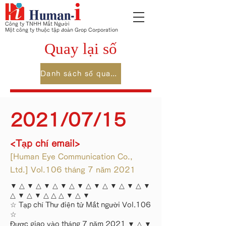
Công ty TNHH Mắt Người
Một công ty thuộc tập đoàn Grop Corporation
Quay lại số
Danh sách số quay lại
2021/07/15
<Tạp chí email>
[Human Eye Communication Co.,
Ltd.] Vol.106 tháng 7 năm 2021
▼ △ ▼ △ ▼ △ ▼ △ ▼ △ ▼ △ ▼ △ ▼ △ ▼
△ ▼ △ ▼ △ △ △ ▼ △ ▼
☆ Tạp chí Thư điện tử Mắt người Vol.106
☆
Được giao vào tháng 7 năm 2021 ▼ △ ▼