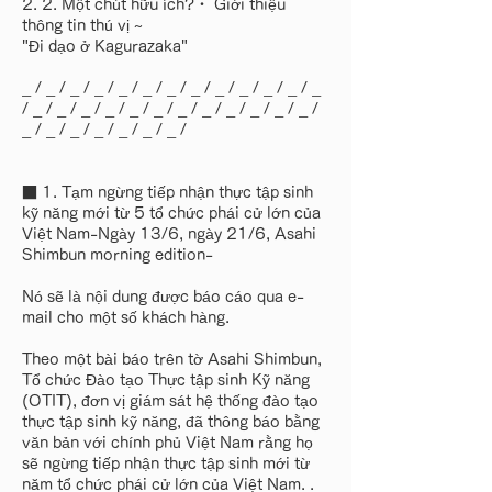
2. 2. Một chút hữu ích?・ Giới thiệu
thông tin thú vị ~
"Đi dạo ở Kagurazaka"
_ / _ / _ / _ / _ / _ / _ / _ / _ / _ / _ / _ / _
/ _ / _ / _ / _ / _ / _ / _ / _ / _ / _ / _ / _ /
_ / _ / _ / _ / _ / _ / _ /
■ 1. Tạm ngừng tiếp nhận thực tập sinh
kỹ năng mới từ 5 tổ chức phái cử lớn của
Việt Nam-Ngày 13/6, ngày 21/6, Asahi
Shimbun morning edition-
Nó sẽ là nội dung được báo cáo qua e-
mail cho một số khách hàng.
Theo một bài báo trên tờ Asahi Shimbun,
Tổ chức Đào tạo Thực tập sinh Kỹ năng
(OTIT), đơn vị giám sát hệ thống đào tạo
thực tập sinh kỹ năng, đã thông báo bằng
văn bản với chính phủ Việt Nam rằng họ
sẽ ngừng tiếp nhận thực tập sinh mới từ
năm tổ chức phái cử lớn của Việt Nam. .