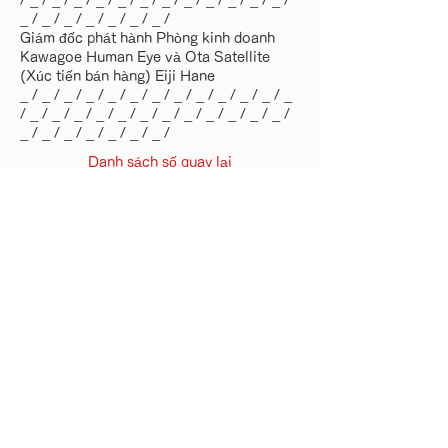
/ _ / _ / _ / _ / _ / _ / _ / _ / _ / _ / _ / _ /
_ / _ / _ / _ / _ / _ / _ /
Giám đốc phát hành Phòng kinh doanh
Kawagoe Human Eye và Ota Satellite
(Xúc tiến bán hàng) Eiji Hane
_ / _ / _ / _ / _ / _ / _ / _ / _ / _ / _ / _ / _
/ _ / _ / _ / _ / _ / _ / _ / _ / _ / _ / _ / _ /
_ / _ / _ / _ / _ / _ / _ /
Danh sách số quay lại
· Tìm kiếm việc làm
・ Human-i là gì?
· Nhân sự tạm thời
・ Gia công sản xuất
・ Kinh doanh chăm sóc điều
dưỡng / dịch vụ ban ngày
· Hồ sơ công ty