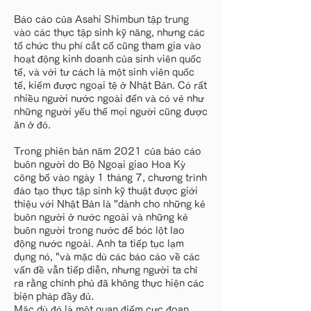
Báo cáo của Asahi Shimbun tập trung
vào các thực tập sinh kỹ năng, nhưng các
tổ chức thu phí cắt cổ cũng tham gia vào
hoạt động kinh doanh của sinh viên quốc
tế, và với tư cách là một sinh viên quốc
tế, kiếm được ngoại tệ ở Nhật Bản. Có rất
nhiều người nước ngoài đến và có vẻ như
những người yếu thế mọi người cũng được
ăn ở đó.
Trong phiên bản năm 2021 của báo cáo
buôn người do Bộ Ngoại giao Hoa Kỳ
công bố vào ngày 1 tháng 7, chương trình
đào tạo thực tập sinh kỹ thuật được giới
thiệu với Nhật Bản là "dành cho những kẻ
buôn người ở nước ngoài và những kẻ
buôn người trong nước để bóc lột lao
động nước ngoài. Anh ta tiếp tục lạm
dụng nó, "và mặc dù các báo cáo về các
vấn đề vẫn tiếp diễn, nhưng người ta chỉ
ra rằng chính phủ đã không thực hiện các
biện pháp đầy đủ.
Mặc dù đó là một quan điểm cực đoan,